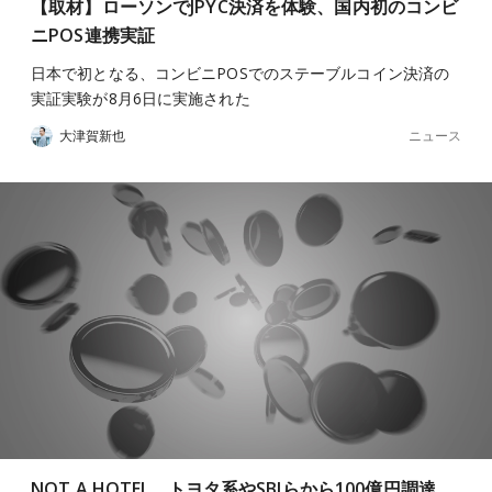
【取材】ローソンでJPYC決済を体験、国内初のコンビ
ニPOS連携実証
日本で初となる、コンビニPOSでのステーブルコイン決済の
実証実験が8月6日に実施された
ニュース
大津賀新也
NOT A HOTEL、トヨタ系やSBIらから100億円調達。