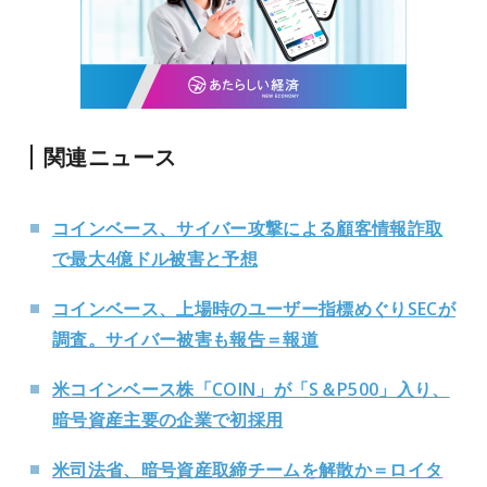
関連ニュース
コインベース、サイバー攻撃による顧客情報詐取
で最大4億ドル被害と予想
コインベース、上場時のユーザー指標めぐりSECが
調査。サイバー被害も報告＝報道
米コインベース株「COIN」が「S＆P500」入り、
暗号資産主要の企業で初採用
米司法省、暗号資産取締チームを解散か＝ロイタ