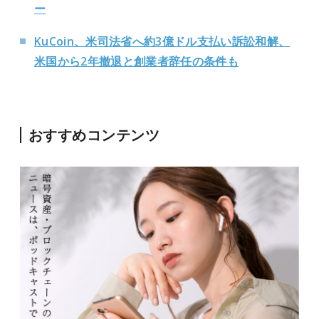
ー
KuCoin、米司法省へ約3億ドル支払い訴訟和解、
米国から2年撤退と創業者辞任の条件も
おすすめコンテンツ