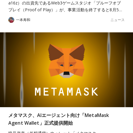
a16z）の出資先であるWeb3ゲームスタジオ「プルーフオブ
プレイ（Proof of Play）」が、事業活動を終了すると8月5…
ニュース
一本寿和
メタマスク、AIエージェント向け「MetaMask
Agent Wallet」正式提供開始