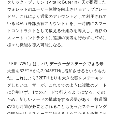
タリック・ブテリン（Vitalik Buterin）氏が提案した
ウォレットのユーザー体験を向上させるアップグレー
ドだ。これにより通常のアカウントとして利用されて
いるEOA（外部所有アカウント）を、一時的にスマー
トコントラクトとして扱える仕組みを導入し、既存の
スマートコントラクトに追加の実装を行わずにEOAに
様々な機能を導入可能になる。
「EIP-7251」は、バリデーターがステークできる最
大量を32ETHから2,048ETHに増加させるというもの
だ。これにより32ETHよりも大きな額をステーキン
グしたいユーザーが、これまでのように複数のノード
に分割せず、1つのノードで行えるようになる。その
ため、新しいノードの構成をする必要があり、数週間
の待ち時間が必要とされることもあったステーキング
の開始がよりスムーズに行えるようになると予想され