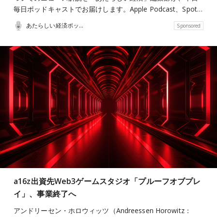
毎日ポッドキャストでお届けします。Apple Podcast、Spot…
あたらしい経済ポッドキャスト
Sponsored
a16z出資先Web3ゲームスタジオ「プルーフオブプレ
イ」、事業終了へ
アンドリーセン・ホロウィッツ（Andreessen Horowitz：