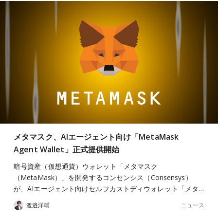
メタマスク、AIエージェント向け「MetaMask
Agent Wallet」正式提供開始
暗号資産（仮想通貨）ウォレット「メタマスク
（MetaMask）」を開発するコンセンシス（Consensys）
が、AIエージェント向けセルフカストディウォレット「メタ…
ニュース
渡邉洋輔