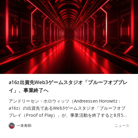
a16z出資先Web3ゲームスタジオ「プルーフオブプレ
イ」、事業終了へ
アンドリーセン・ホロウィッツ（Andreessen Horowitz：
a16z）の出資先であるWeb3ゲームスタジオ「プルーフオブ
プレイ（Proof of Play）」が、事業活動を終了すると8月5…
ニュース
一本寿和