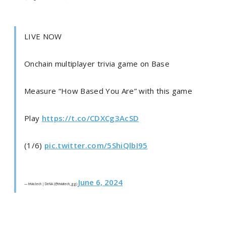
LIVE NOW
Onchain multiplayer trivia game on Base
Measure “How Based You Are” with this game
Play
https://t.co/CDXCg3AcSD
(1/6)
pic.twitter.com/5ShiQlbI95
June 6, 2024
— trivia.tech | DeNA (@triviatech_gg)