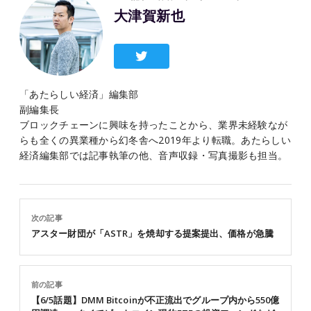
大津賀新也
「あたらしい経済」編集部
副編集長
ブロックチェーンに興味を持ったことから、業界未経験なが
らも全くの異業種から幻冬舎へ2019年より転職。あたらしい
経済編集部では記事執筆の他、音声収録・写真撮影も担当。
次の記事
アスター財団が「ASTR」を焼却する提案提出、価格が急騰
前の記事
【6/5話題】DMM Bitcoinが不正流出でグループ内から550億