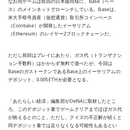
なお同ゲームは前回の日本版同様に、Base（ベー
ス）のメインネットでローンチしている。Baseは、
米大手暗号資産（仮想通貨）取引所コインベース
（Coinbase）が開発したイーサリアム
（Ethereum）のレイヤー2ブロックチェーンだ。
ただし前回はプレイにあたり、ガス代（トランザクシ
ョン手数料）はかからず無料で遊べたが、今回は
BaseのガストークンであるBase上のイーサリアムの
デポジット、0.005ETHが必要となる。
「あたらしい経済」編集部がDeNAに取材したとこ
ろ、このデポジット量でゲームクリアまでほぼガス代
が賄えるとのこと。ただし、クイズの不正解が続くと
同デポジット量では足りなくなる可能性もあるとい