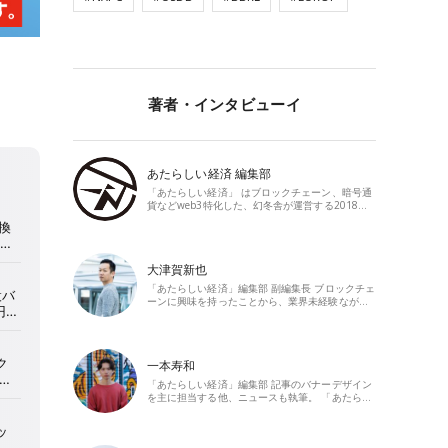
著者・インタビューイ
あたらしい経済 編集部
「あたらしい経済」 はブロックチェーン、暗号通
貨などweb3特化した、幻冬舎が運営する2018…
大津賀新也
「あたらしい経済」編集部 副編集長 ブロックチェ
ーンに興味を持ったことから、業界未経験なが…
一本寿和
「あたらしい経済」編集部 記事のバナーデザイン
を主に担当する他、ニュースも執筆。 「あたら…