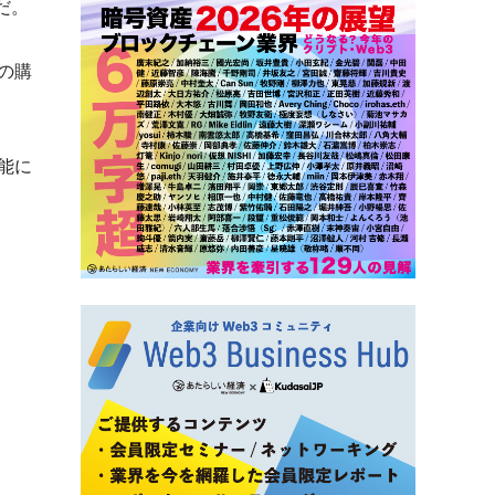
だ。
の購
能に