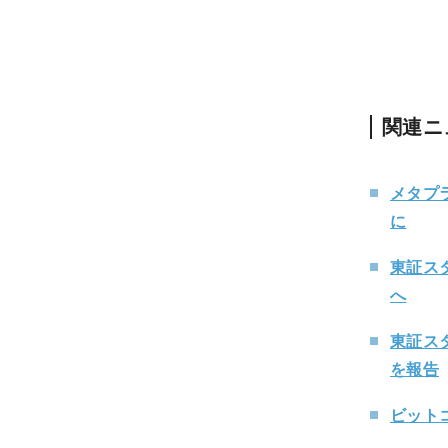
関連ニ
メタプラ
に
東証ス
へ
東証ス
を報告
ビット