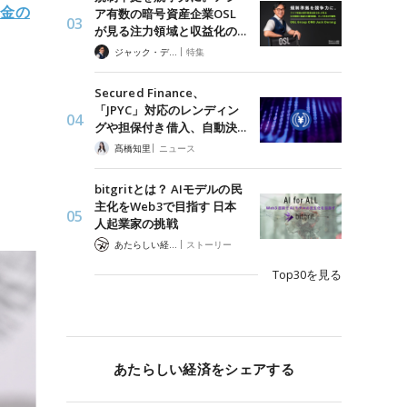
達金の
ア有数の暗号資産企業OSL
が見る注力領域と収益化の…
|
ジャック・デロン（Jack Derong）
特集
Secured Finance、
「JPYC」対応のレンディン
グや担保付き借入、自動決…
|
髙橋知里
ニュース
bitgritとは？ AIモデルの民
主化をWeb3で目指す 日本
人起業家の挑戦
|
あたらしい経済 編集部
ストーリー
Top30を見る
あたらしい経済をシェアする