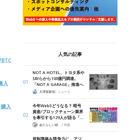
人気の記事
BTC
NOT A HOTEL、トヨタ系や
SBIらから100億円調達。
購入
「NOT A GARAGE」推進へ
|
大津賀新也
ニュース
今年Web3どうなる？ 暗号
ン購入
資産/ブロックチェーン業界
を牽引する129人が語る「…
|
あたらしい経済 編集部
特集
規制準拠を競争力に。アジ