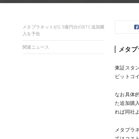
メタプラネットが2.5億円分のBTC追加購
入を予告
関連ニュース
メタプ
東証スタン
ビットコイ
なお具体
た追加購
れば同社
メタプラ
てはコス