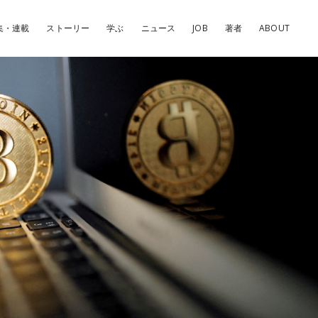
集・連載
ストーリー
学ぶ
ニュース
JOB
著者
ABOUT