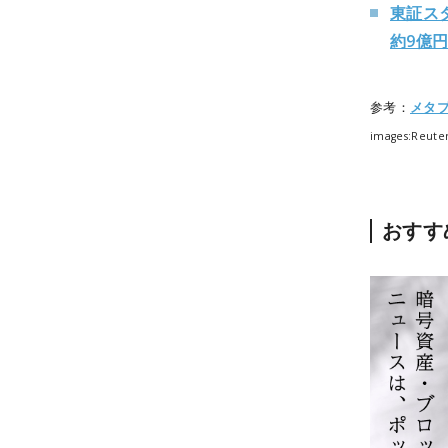
東証ス
約9億
参考：
メタ
images:Reute
おすす