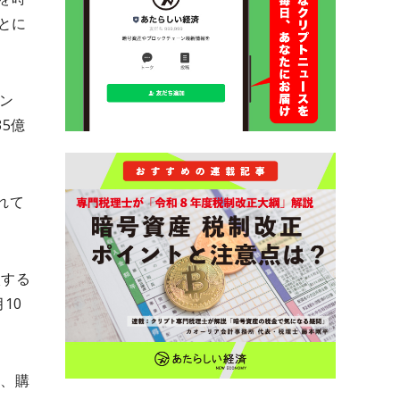
とに
ン
5億
れて
入する
10
り、購