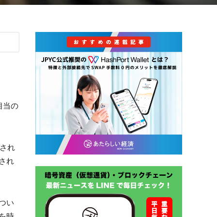
相当の
され
され
つい
を時