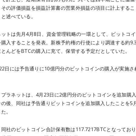
、その評価損益を損益計算書の営業外損益の項目に計上するこ
」と述べている。
ネットは先月4月8日、資金管理戦略の一環として、ビットコイ
を購入することを発表。新株予約権の行使により調達する約9.3
ほとんどをBTCの購入に充て、保管する予定だとしていた。
22日には予告通りに10億円分のビットコインの購入が実施さ
プラネットは、4月23日に2億円分のビットコインを追加購
その後、同社は予告通りビットコインを追加購入したことを5月
した。
同社のビットコイン合計保有数は117.7217BTCとなってお