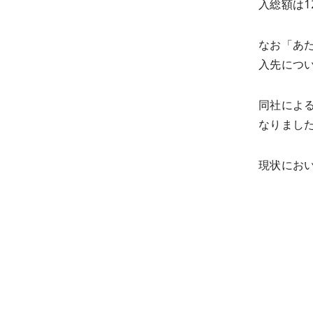
入総額は1
なお「あ
入先につ
同社によ
なりまし
現状にお