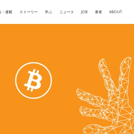
集・連載
ストーリー
学ぶ
ニュース
JOB
著者
ABOUT