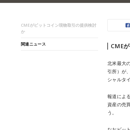
CMEがビットコイン現物取引の提供検討
か
関連ニュース
CME
北米最大
引所）が
シャルタイ
報道によ
資産の売
う。
なおビッ