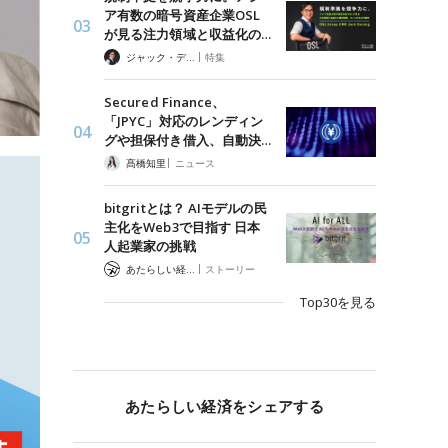
ア有数の暗号資産企業OSL
が見る注力領域と収益化の…
|
ジャック・デロン（Jack Derong）
特集
Secured Finance、
「JPYC」対応のレンディン
グや担保付き借入、自動決…
|
髙橋知里
ニュース
bitgritとは？ AIモデルの民
主化をWeb3で目指す 日本
人起業家の挑戦
|
あたらしい経済 編集部
ストーリー
Top30を見る
あたらしい経済をシェアする