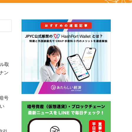
ル取
ナン
暗号
い
取引