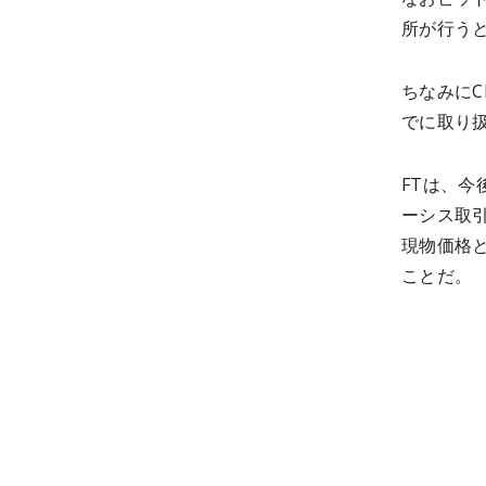
所が行う
ちなみに
でに取り
FTは、今
ーシス取
現物価格
ことだ。