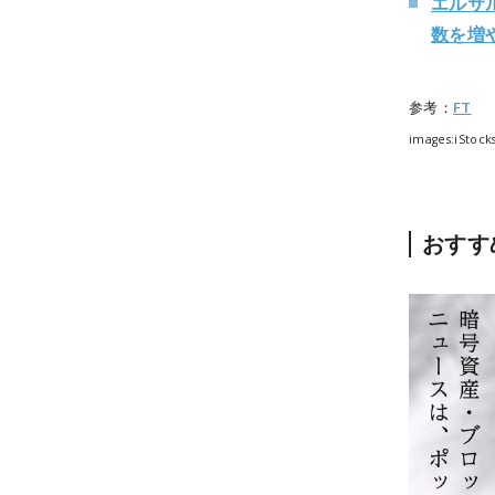
エルサ
数を増
参考：
FT
images:iStoc
おすす