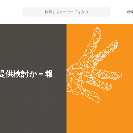
特
提供検討か＝報