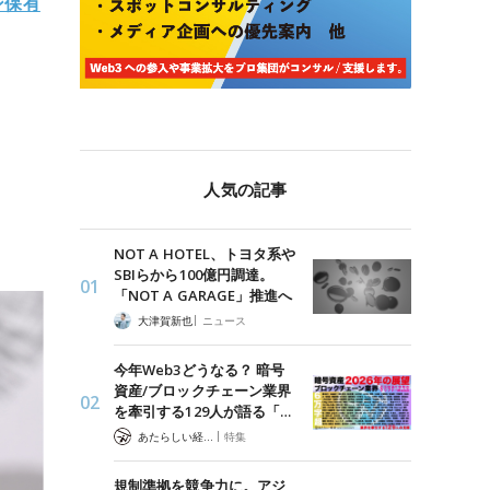
ン保有
人気の記事
NOT A HOTEL、トヨタ系や
SBIらから100億円調達。
「NOT A GARAGE」推進へ
|
大津賀新也
ニュース
今年Web3どうなる？ 暗号
資産/ブロックチェーン業界
を牽引する129人が語る「…
|
あたらしい経済 編集部
特集
規制準拠を競争力に。アジ