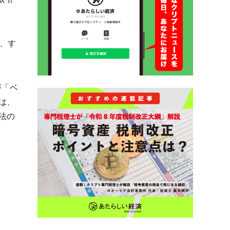
、す
が「ベ
は、
法の