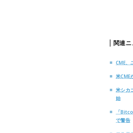
関連ニ
CME
米CM
米シカ
始
「Bit
で警告