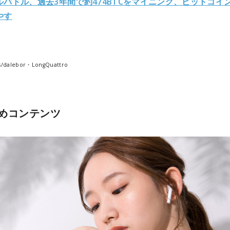
ルバドル、過去3年間で約474BTCをマイニング、ビットコイ
やす
ks/dalebor・LongQuattro
めコンテンツ