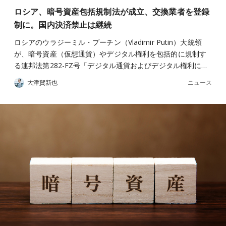
ロシア、暗号資産包括規制法が成立、交換業者を登録
制に。国内決済禁止は継続
ロシアのウラジーミル・プーチン（Vladimir Putin）大統領
が、暗号資産（仮想通貨）やデジタル権利を包括的に規制す
る連邦法第282-FZ号「デジタル通貨およびデジタル権利に…
ニュース
大津賀新也