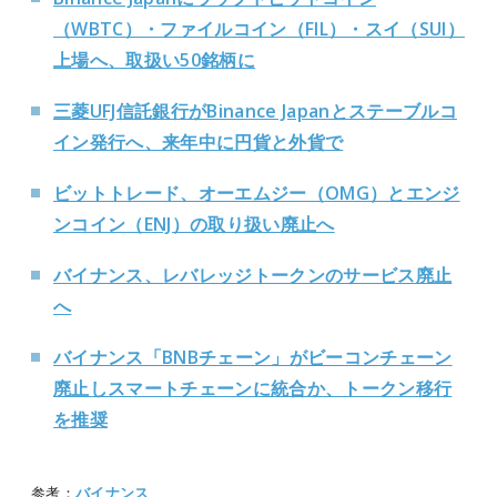
（WBTC）・ファイルコイン（FIL）・スイ（SUI）
上場へ、取扱い50銘柄に
三菱UFJ信託銀行がBinance Japanとステーブルコ
イン発行へ、来年中に円貨と外貨で
ビットトレード、オーエムジー（OMG）とエンジ
ンコイン（ENJ）の取り扱い廃止へ
バイナンス、レバレッジトークンのサービス廃止
へ
バイナンス「BNBチェーン」がビーコンチェーン
廃止しスマートチェーンに統合か、トークン移行
を推奨
参考：
バイナンス