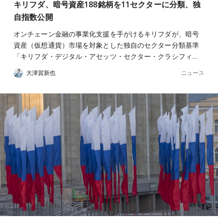
キリフダ、暗号資産188銘柄を11セクターに分類、独
自指数公開
オンチェーン金融の事業化支援を手がけるキリフダが、暗号
資産（仮想通貨）市場を対象とした独自のセクター分類基準
「キリフダ・デジタル・アセッツ・セクター・クラシフィ…
ニュース
大津賀新也