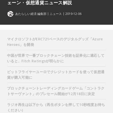
ェーン・仮想通貨ニュース解説
あたらしい経済 編集部
ニュース
2019-12-06
マイクロソフトがERC721ベースのデジタルグッズ「Azure
Heroes」を開発
中国が世界で一番ブロックチェーン技術を証券化に適応して
いると、Fitch Ratingsが明らかに
ビットフライヤーユーロでクレジットカードを使って仮想通
貨が購入可能に
ブロックチェーントレーディングカードゲーム「コントラク
トサーヴァント」のプレセール開始が12月18日に決定
ラジオ再生は以下から（再生ボタンを押して10秒程度お待ち
ください）