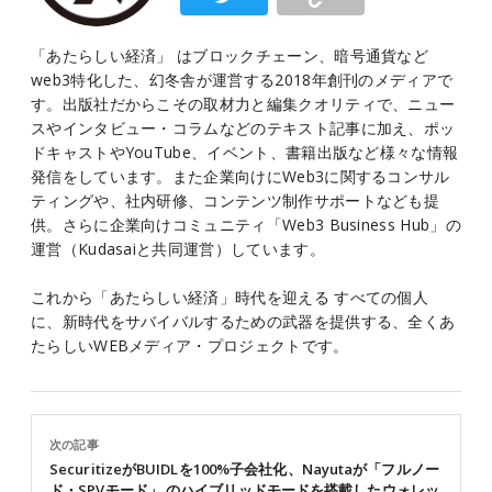
「あたらしい経済」 はブロックチェーン、暗号通貨など
web3特化した、幻冬舎が運営する2018年創刊のメディアで
す。出版社だからこその取材力と編集クオリティで、ニュー
スやインタビュー・コラムなどのテキスト記事に加え、ポッ
ドキャストやYouTube、イベント、書籍出版など様々な情報
発信をしています。また企業向けにWeb3に関するコンサル
ティングや、社内研修、コンテンツ制作サポートなども提
供。さらに企業向けコミュニティ「Web3 Business Hub」の
運営（Kudasaiと共同運営）しています。
これから「あたらしい経済」時代を迎える すべての個人
に、新時代をサバイバルするための武器を提供する、全くあ
たらしいWEBメディア・プロジェクトです。
次の記事
SecuritizeがBUIDLを100%子会社化、Nayutaが「フルノー
ド・SPVモード」 のハイブリッドモードを搭載したウォレッ