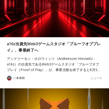
a16z出資先Web3ゲームスタジオ「プルーフオブプレ
イ」、事業終了へ
アンドリーセン・ホロウィッツ（Andreessen Horowitz：
a16z）の出資先であるWeb3ゲームスタジオ「プルーフオブ
プレイ（Proof of Play）」が、事業活動を終了すると8月5…
ニュース
一本寿和