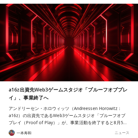
a16z出資先Web3ゲームスタジオ「プルーフオブプレ
イ」、事業終了へ
アンドリーセン・ホロウィッツ（Andreessen Horowitz：
a16z）の出資先であるWeb3ゲームスタジオ「プルーフオブ
プレイ（Proof of Play）」が、事業活動を終了すると8月5…
ニュース
一本寿和