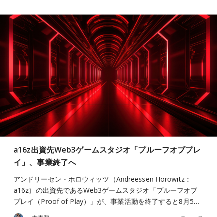
a16z出資先Web3ゲームスタジオ「プルーフオブプレ
イ」、事業終了へ
アンドリーセン・ホロウィッツ（Andreessen Horowitz：
a16z）の出資先であるWeb3ゲームスタジオ「プルーフオブ
プレイ（Proof of Play）」が、事業活動を終了すると8月5…