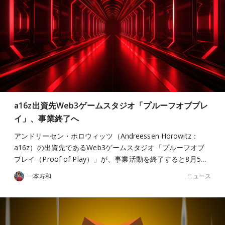
a16z出資先Web3ゲームスタジオ「プルーフオブプレ
イ」、事業終了へ
アンドリーセン・ホロウィッツ（Andreessen Horowitz：
a16z）の出資先であるWeb3ゲームスタジオ「プルーフオブ
プレイ（Proof of Play）」が、事業活動を終了すると8月5…
ニュース
一本寿和