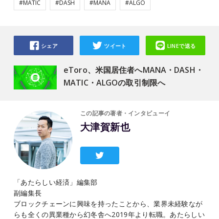
#MATIC
#DASH
#MANA
#ALGO
シェア
ツイート
LINEで送る
eToro、米国居住者へMANA・DASH・
MATIC・ALGOの取引制限へ
この記事の著者・インタビューイ
大津賀新也
「あたらしい経済」編集部
副編集長
ブロックチェーンに興味を持ったことから、業界未経験なが
らも全くの異業種から幻冬舎へ2019年より転職。あたらしい