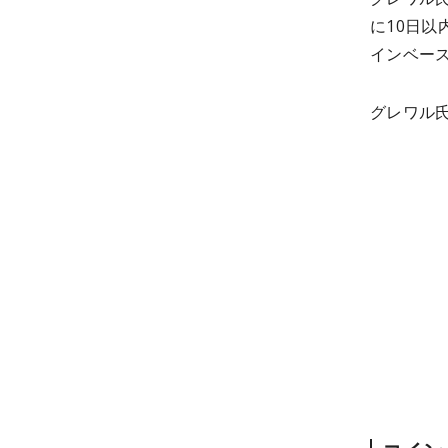
に10日
インベー
グレワル