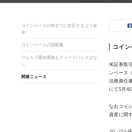
コインベースの申立てに対応するよう命
令
コインベースの請願書
コイン
ウェルズ通知通達もフィードバックはな
し
米証券取
ンベース（C
関連ニュース
法務責任者
にて5月4
なおコイ
資産に関
グレワル