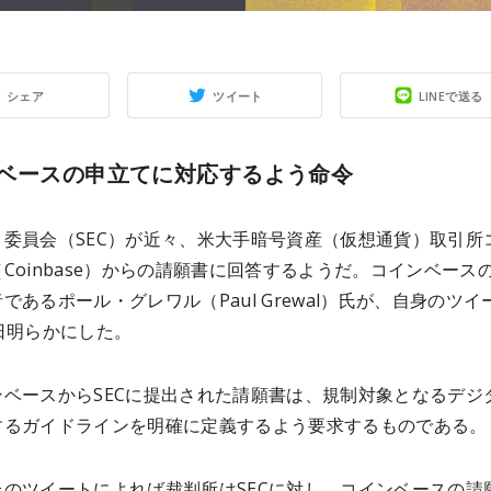
シェア
ツイート
LINEで送る
ベースの申立てに対応するよう命令
引委員会（SEC）が近々、米大手暗号資産（仮想通貨）取引所
oinbase）
から
の請願書に回答するようだ。コインベース
であるポール・グレワル（Paul Grewal）氏が、自身のツイ
日明らかにした。
ンベースからSECに提出された請願書は、規制対象となるデジ
するガイドラインを明確に定義するよう要求するものである。
氏の
ツイートによれば裁判所はSECに対し、コインベースの請