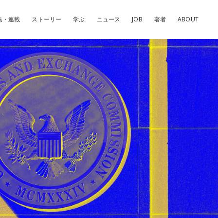
集・連載
ストーリー
学ぶ
ニュース
JOB
著者
ABOUT