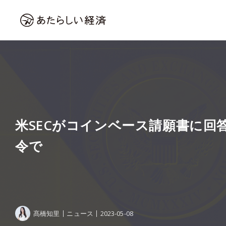
米SECがコインベース請願書に回
令で
髙橋知里
ニュース
2023-05-08