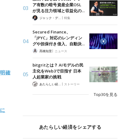
ア有数の暗号資産企業OSL
が見る注力領域と収益化の…
|
ジャック・デロン（Jack Derong）
特集
Secured Finance、
「JPYC」対応のレンディン
グや担保付き借入、自動決…
|
髙橋知里
ニュース
bitgritとは？ AIモデルの民
主化をWeb3で目指す 日本
の明確
人起業家の挑戦
|
あたらしい経済 編集部
ストーリー
Top30を見る
野に
あたらしい経済をシェアする