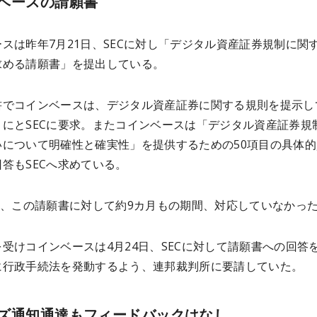
ベースの請願書
スは昨年7月21日、SECに対し「デジタル資産証券規制に関
求める請願書」を提出している。
書でコインベースは、デジタル資産証券に関する規則を提示し
うにとSECに要求。またコインベースは「デジタル資産証券規
いについて明確性と確実性」を提供するための50項目の具体的
答もSECへ求めている。
在、この請願書に対して約9カ月もの期間、対応していなかっ
受けコインベースは4月24日、SECに対して請願書への回答
に行政手続法を発動するよう、連邦裁判所に要請していた。
ズ通知通達もフィードバックはなし