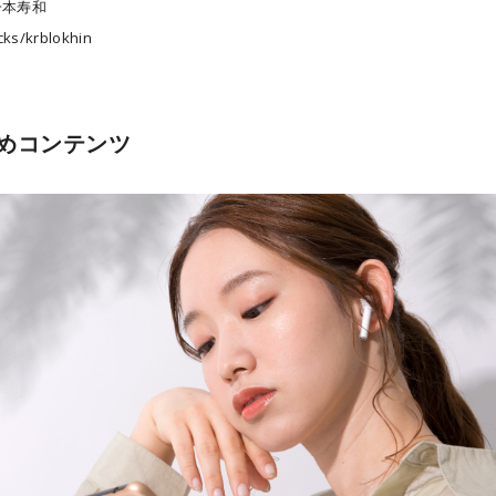
一本寿和
cks/krblokhin
めコンテンツ