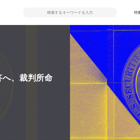
特
答へ、裁判所命