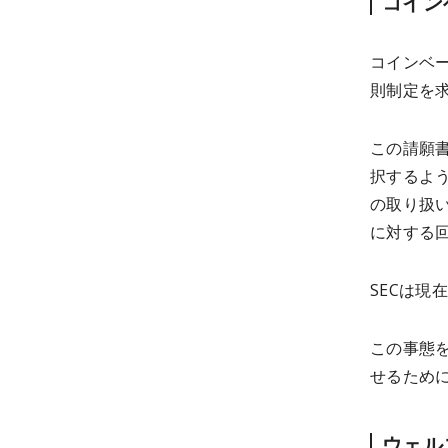
コイン
コインベー
則制定を
この請願
択するよ
の取り扱
に対する回
SECは現
この事態を
せるため
ウェル