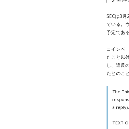
SECは3
ている。
予定であ
コインベ
たこと以
し、違反
たとのこ
The Thir
respons
a reply)
TEXT ON