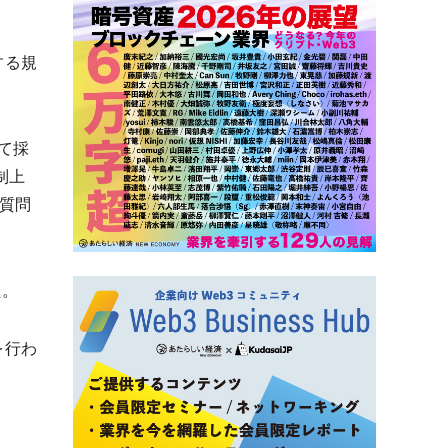
する規
て採
制上
質問
た。
を行わ