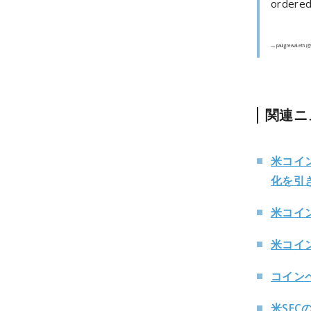
ordered 
— paulgrewal.eth (
関連ニ
米コイ
化を引
米コイ
米コイ
コイン
米SE