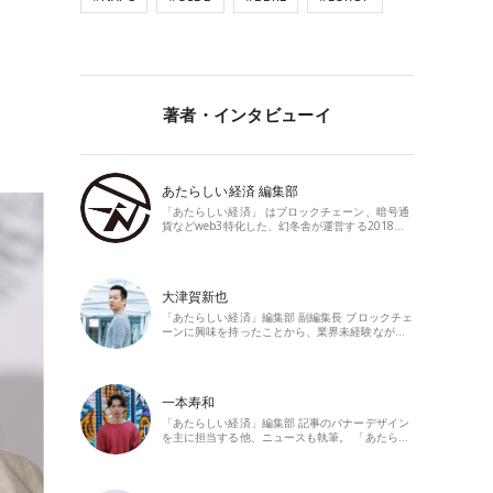
著者・インタビューイ
あたらしい経済 編集部
「あたらしい経済」 はブロックチェーン、暗号通
貨などweb3特化した、幻冬舎が運営する2018…
大津賀新也
「あたらしい経済」編集部 副編集長 ブロックチェ
ーンに興味を持ったことから、業界未経験なが…
一本寿和
「あたらしい経済」編集部 記事のバナーデザイン
を主に担当する他、ニュースも執筆。 「あたら…