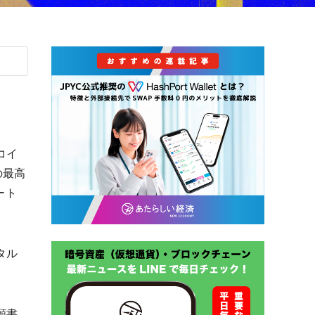
コイ
の最高
ート
タル
願書