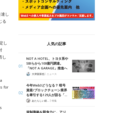
通達し
じる
定し
人気の記事
対
否し
NOT A HOTEL、トヨタ系や
SBIらから100億円調達。
「NOT A GARAGE」推進へ
|
大津賀新也
ニュース
 a
今年Web3どうなる？ 暗号
s for
資産/ブロックチェーン業界
を牽引する129人が語る「…
|
あたらしい経済 編集部
特集
s
規制準拠を競争力に。アジ