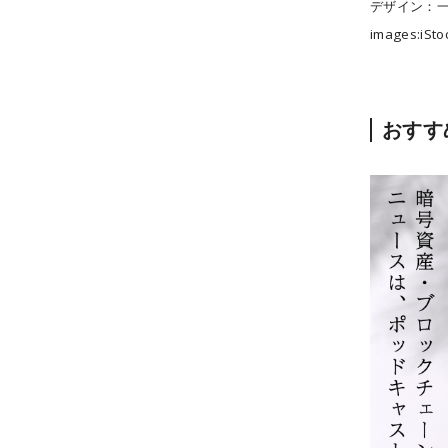
デザイン：
images:iSto
おすす