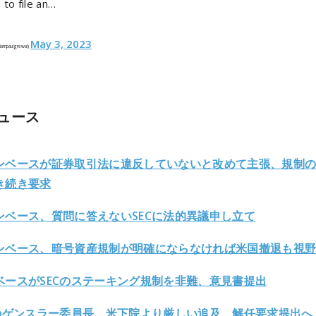
to file an…
May 3, 2023
@iampaulgrewal)
ュース
ンベースが証券取引法に違反していないと改めて主張、規制
き続き要求
ンベース、質問に答えないSECに法的異議申し立て
ンベース、暗号資産規制が明確にならなければ米国撤退も視
ベースがSECのステーキング規制を非難、意見書提出
Cのゲンスラー委員長、米下院より厳しい追及、解任要求提出へ