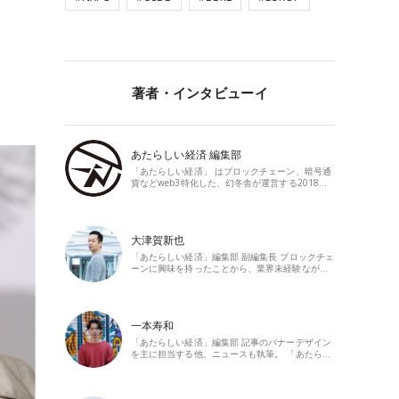
著者・インタビューイ
あたらしい経済 編集部
「あたらしい経済」 はブロックチェーン、暗号通
貨などweb3特化した、幻冬舎が運営する2018…
大津賀新也
「あたらしい経済」編集部 副編集長 ブロックチェ
ーンに興味を持ったことから、業界未経験なが…
一本寿和
「あたらしい経済」編集部 記事のバナーデザイン
を主に担当する他、ニュースも執筆。 「あたら…