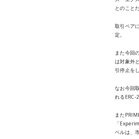
とのこと
取引ペアに
定。
また今回
は対象外
引停止をし
なお今回取
れるERC
またPRI
「Exper
ベルは、