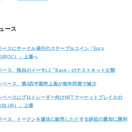
ュース
ベースにサークル発行のステーブルコイン「Euro
（EUROC）」上場へ
ベース、独自のイーサL2「Base」のテストネット公開
ンベース、第4四半期売上高が前年同期で減少
ンベースにプロトレーダー向けNFTマーケットプレイスの
r（BLUR）」上場
ベース、トークンを違法に販売
したとする訴訟の棄却に勝利