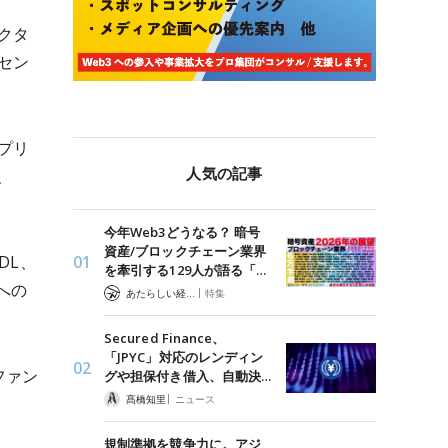
クタ
セン
プリ
人気の記事
、
今年Web3どうなる？ 暗号
資産/ブロックチェーン業界
DL、
を牽引する129人が語る「…
への
|
あたらしい経済 編集部
特集
Secured Finance、
「JPYC」対応のレンディン
ファン
グや担保付き借入、自動決…
|
髙橋知里
ニュース
規制準拠を競争力に。アジ