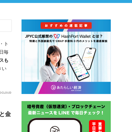
・ト
日毎
スも
さい
と金