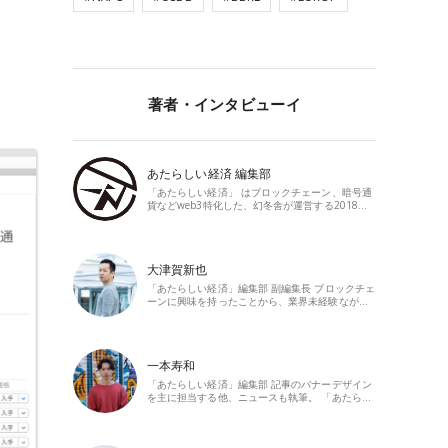
著者・インタビューイ
あたらしい経済 編集部
「あたらしい経済」 はブロックチェーン、暗号通
貨などweb3特化した、幻冬舎が運営する2018…
大津賀新也
「あたらしい経済」編集部 副編集長 ブロックチェ
ーンに興味を持ったことから、業界未経験なが…
一本寿和
「あたらしい経済」編集部 記事のバナーデザイン
を主に担当する他、ニュースも執筆。 「あたら…