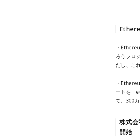
Ethe
・Ether
ろうプロ
だし、こ
・Ethe
ートを「e
て、300
株式会
開始