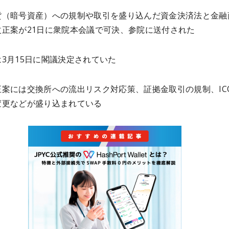
貨（暗号資産）への規制や取引を盛り込んだ資金決済法と金融
改正案が21日に衆院本会議で可決、参院に送付された
3月15日に閣議決定されていた
正案には交換所への流出リスク対応策、証拠金取引の規制、IC
変更などが盛り込まれている