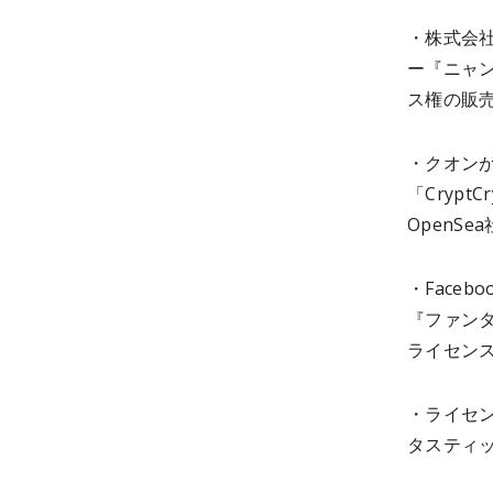
・株式会
ー『ニャ
ス権の販
・クオン
「Cryp
OpenS
・Faceb
『ファンタ
ライセン
・ライセン
タスティッ