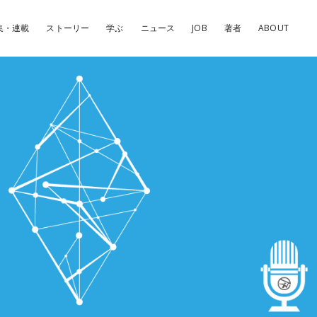
集・連載
ストーリー
学ぶ
ニュース
JOB
著者
ABOUT