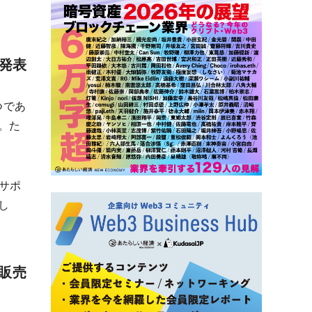
で発表
立つであ
。た
のサポ
し
販売