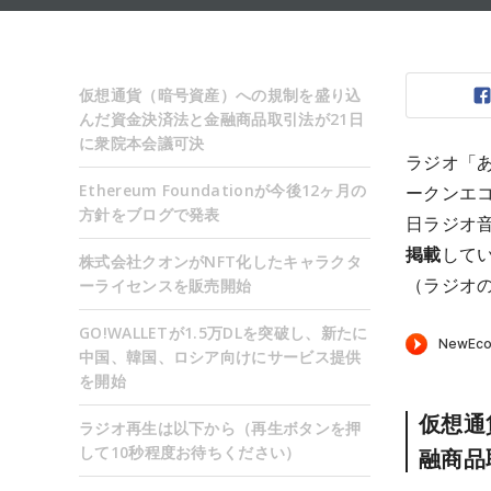
仮想通貨（暗号資産）への規制を盛り込
んだ資金決済法と金融商品取引法が21日
に衆院本会議可決
ラジオ「
Ethereum Foundationが今後12ヶ月の
ークンエ
方針をブログで発表
日ラジオ
掲載
して
株式会社クオンがNFT化したキャラクタ
（ラジオ
ーライセンスを販売開始
GO!WALLETが1.5万DLを突破し、新たに
中国、韓国、ロシア向けにサービス提供
を開始
仮想通
ラジオ再生は以下から（再生ボタンを押
して10秒程度お待ちください）
融商品