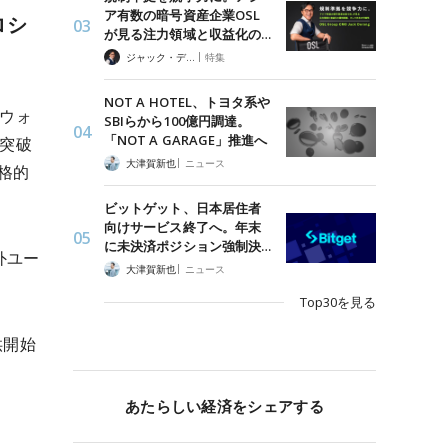
ア有数の暗号資産企業OSL
ロシ
が見る注力領域と収益化の…
|
ジャック・デロン（Jack Derong）
特集
NOT A HOTEL、トヨタ系や
載ウォ
SBIらから100億円調達。
「NOT A GARAGE」推進へ
を突破
|
大津賀新也
ニュース
格的
ビットゲット、日本居住者
向けサービス終了へ。年末
に未決済ポジション強制決…
外ユー
|
大津賀新也
ニュース
Top30を見る
供開始
あたらしい経済をシェアする