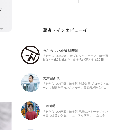
著者・インタビューイ
あたらしい経済 編集部
「あたらしい経済」 はブロックチェーン、暗号通
貨などweb3特化した、幻冬舎が運営する2018…
大津賀新也
「あたらしい経済」編集部 副編集長 ブロックチェ
ーンに興味を持ったことから、業界未経験なが…
一本寿和
「あたらしい経済」編集部 記事のバナーデザイン
を主に担当する他、ニュースも執筆。 「あたら…