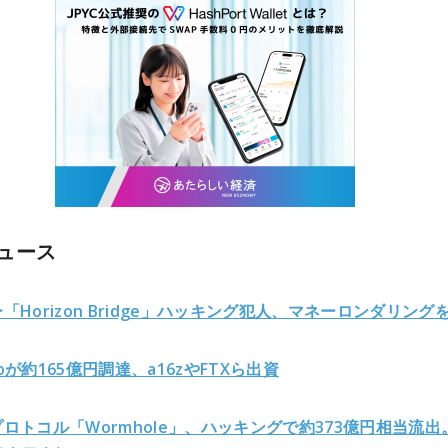
ュース
「Horizon Bridge」ハッキング犯人、マネーロンダリング
eroが約165億円調達、a16zやFTXら出資
ロトコル「Wormhole」、ハッキングで約373億円相当流出