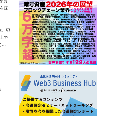
を提
」を採
生。犯
上で
てい
d