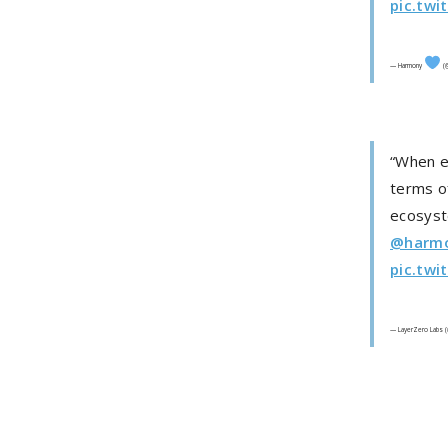
pic.tw
— Harmony
(@
“When e
terms of
ecosyst
@harmo
pic.twi
— LayerZero Labs 