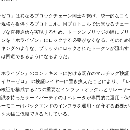
ーゼロ」は異なるブロックチェーン同士を繋げ、統一的なコミ
ン規格を提供するプロトコル。同プロトコルでは異なるチェー
ィブな直接通信を実現するため、トークンブリッジの際にブリ
クンを「ホライゾン」にロックする必要がなくなる。そのため
ッキングのような、ブリッジにロックされたトークンが流出す
ては回避できるようになるようだ。
「ホライゾン」のコンテキストにおける既存のマルチシグ検証
レイヤーゼロ」 の検証レイヤーに置き換えたことにより、「
の検証を構成する2つの重要なインフラ（オラクルとリレーヤ
知識を持ったサードパーティのオペレータが専門的に運用・保
ハーモニーはバックエンドのインフラを運用・保守する必要が
クを大幅に低減できるとしている。