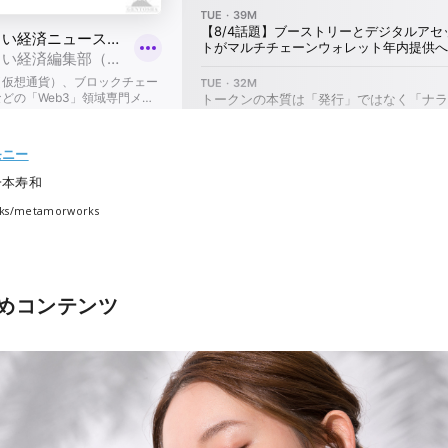
モニー
一本寿和
cks/metamorworks
めコンテンツ