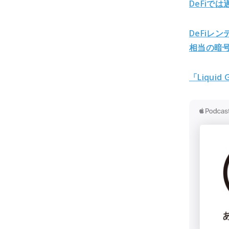
DeFiで
DeFiレ
相当の暗
「Liquid