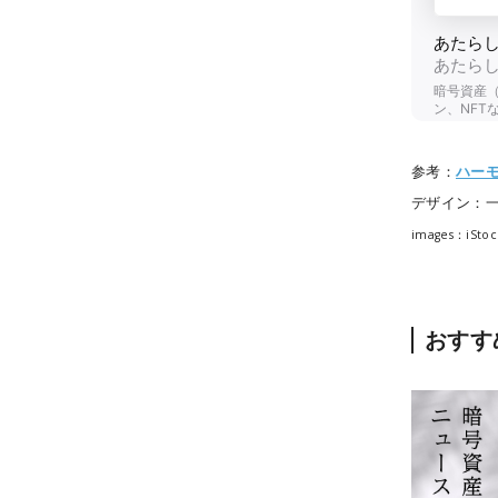
参考：
ハー
デザイン：
images：iSto
おすす