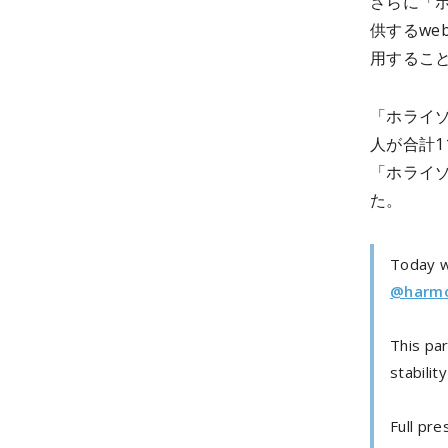
さらに「
供するwe
用するこ
「ホライゾ
人が合計
「ホライ
た
。
Today 
@harmo
This pa
stabilit
Full pre