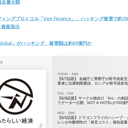
は過去最大額
ンディングプロトコル「Vee Finance」、ハッキング被害で約3
号資産流出
 Global」がハッキング
、被害額は約69億円か