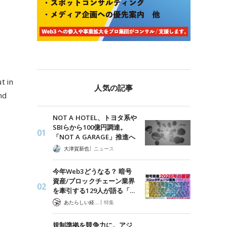
t in
人気の記事
nd
NOT A HOTEL、トヨタ系や
SBIらから100億円調達。
「NOT A GARAGE」推進へ
|
大津賀新也
ニュース
今年Web3どうなる？ 暗号
資産/ブロックチェーン業界
を牽引する129人が語る「…
|
あたらしい経済 編集部
特集
規制準拠を競争力に。アジ