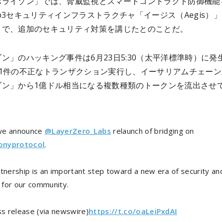
ホライゾン」では、脅威監視とスマートコントラクト防御機能
b3セキュリティインフラストラクチャ「イージス（Aegis）
とで、追加のセキュリティ対策を講じたとのことだ。
ン」のハッキング事件は6月23日5:30（太平洋標準時）に発
11件の不正なトランザクション実行し、イーサリアムチェーン
ゾン」から1億ドル相当になる複数種類のトークンを流出させ
we announce
@LayerZero_Labs
relaunch of bridging on
nyprotocol
.
rtnership is an important step toward a new era of security an
y for our community.
ss release (via newswire)
https://t.co/oaLeiPxdAI