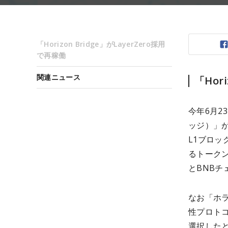
「Horizon Bridge」がLayerZero採用
で再稼働
関連ニュース
「Hor
今年6月2
ッジ）」が
L1ブロッ
るトーク
とBNB
なお「ホ
性プロトコ
選択した