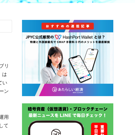
ンブリ
」は
てい
ーン
運用
して