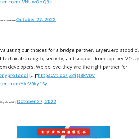
itter.com/jVNUwOoQ9k
October 27, 2022
harmonyprotocol)
valuating our choices for a bridge partner, LayerZero stood ou
 technical strength, security, and support from top-tier VCs a
em developers. We believe they are the right partner for
nyprotocol
[…]”
https://t.co/jZgjQ8kVDv
tter.com/YbrV9ky1Sy
October 27, 2022
(@LayerZero_Labs)