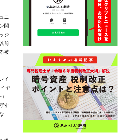
ュニ
ン間
ッジ
以前
る被
レイ
レイヤ
ー）
守す
な