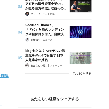
ア有数の暗号資産企業OSL
が見る注力領域と収益化の…
|
ジャック・デロン（Jack Derong）
特集
Secured Finance、
「JPYC」対応のレンディン
グや担保付き借入、自動決…
|
髙橋知里
ニュース
bitgritとは？ AIモデルの民
主化をWeb3で目指す 日本
人起業家の挑戦
|
あたらしい経済 編集部
ストーリー
Top30を見る
を確認
あたらしい経済をシェアする
。