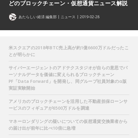
どのブロックチェーン・仮想通貨ニュース解説
あたらしい経済 編集部
ニュース
2019-02-28
米スクエアの2018年BTC売上高が約1億6600万ドルだったこ
とが明らかに
サイバーエージェントのアドテクスタジオが自らの意思でパ
ーソナルデータを価値に変えられるブロックチェーン
PF「Data Forward」を開発し、同グループ社員対象のα版
実証実験開始
アメリカのブロックチェーンを活用した不動産担保ローンサ
ービスのフィギュアが6500万ドルを調達
マネーロンダリングの疑いについての仮想通貨交換業者から
の届け出が前年に比べ10倍に急増