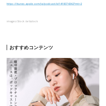
https://itunes.apple.com/jp/podcast/id1418374342?mt=2
images:iStock /artsstock
おすすめコンテンツ