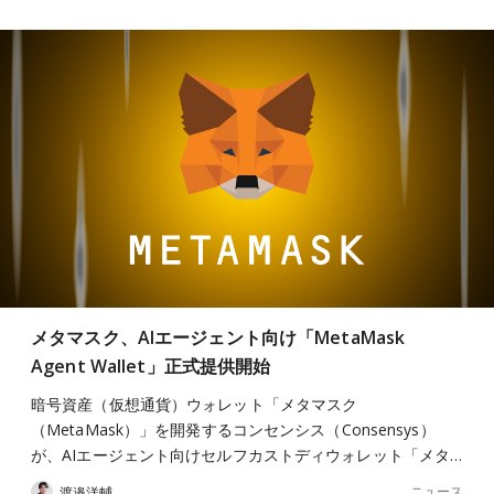
メタマスク、AIエージェント向け「MetaMask
Agent Wallet」正式提供開始
暗号資産（仮想通貨）ウォレット「メタマスク
（MetaMask）」を開発するコンセンシス（Consensys）
が、AIエージェント向けセルフカストディウォレット「メタ…
ニュース
渡邉洋輔