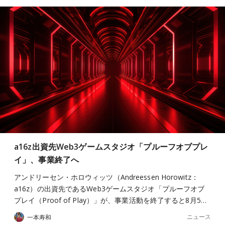
a16z出資先Web3ゲームスタジオ「プルーフオブプレ
イ」、事業終了へ
アンドリーセン・ホロウィッツ（Andreessen Horowitz：
a16z）の出資先であるWeb3ゲームスタジオ「プルーフオブ
プレイ（Proof of Play）」が、事業活動を終了すると8月5…
ニュース
一本寿和