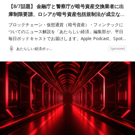
【8/7話題】 金融庁と警察庁が暗号資産交換業者に出
庫制限要請、ロシアが暗号資産包括規制法が成立な…
ブロックチェーン・仮想通貨（暗号資産）・フィンテックに
ついてのニュース解説を「あたらしい経済」編集部が、平日
毎日ポッドキャストでお届けします。Apple Podcast、Spot…
あたらしい経済ポッドキャスト
Sponsored