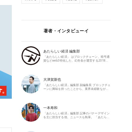
著者・インタビューイ
あたらしい経済 編集部
「あたらしい経済」 はブロックチェーン、暗号通
貨などweb3特化した、幻冬舎が運営する2018…
大津賀新也
「あたらしい経済」編集部 副編集長 ブロックチェ
ーンに興味を持ったことから、業界未経験なが…
一本寿和
「あたらしい経済」編集部 記事のバナーデザイン
を主に担当する他、ニュースも執筆。 「あたら…