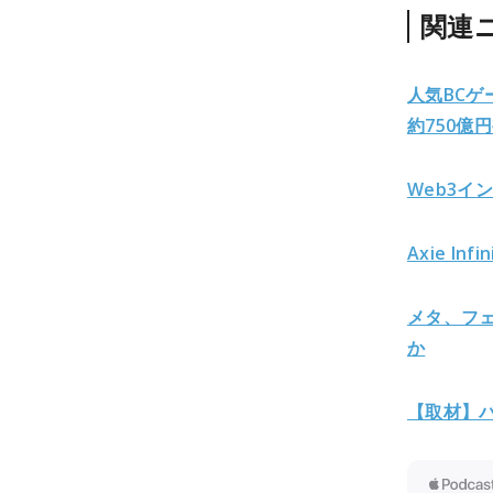
関連
人気BCゲ
約750億
Web3イ
Axie 
メタ、フ
か
【取材】バ