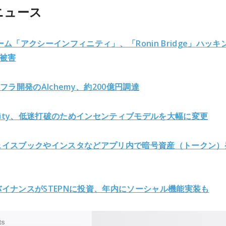
ニュース
ーム「アクシーインフィニティ」、「Ronin Bridge」ハッキ
円被害
ンフラ開発のAlchemy、約200億円調達
Infinity、低迷打破のためインセンティブモデルを大幅に変更
ェイスブックやインスタなどアプリ内で暗号資産（トークン）
イナンスがSTEPNに投資、年内にソーシャル機能実装も