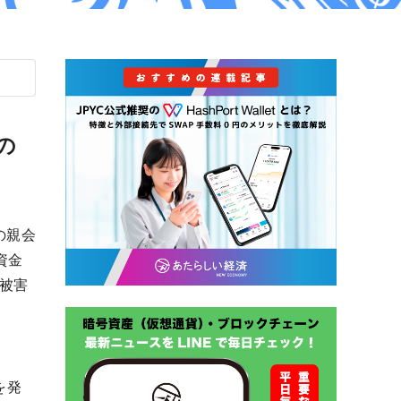
円の
の親会
資金
被害
を発