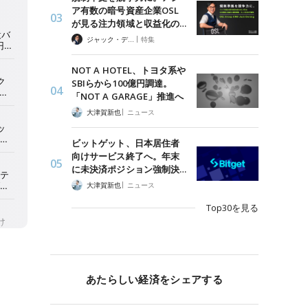
ア有数の暗号資産企業OSL
が見る注力領域と収益化の…
|
ジャック・デロン（Jack Derong）
特集
NOT A HOTEL、トヨタ系や
SBIらから100億円調達。
「NOT A GARAGE」推進へ
|
大津賀新也
ニュース
ビットゲット、日本居住者
向けサービス終了へ。年末
に未決済ポジション強制決…
|
大津賀新也
ニュース
Top30を見る
あたらしい経済をシェアする