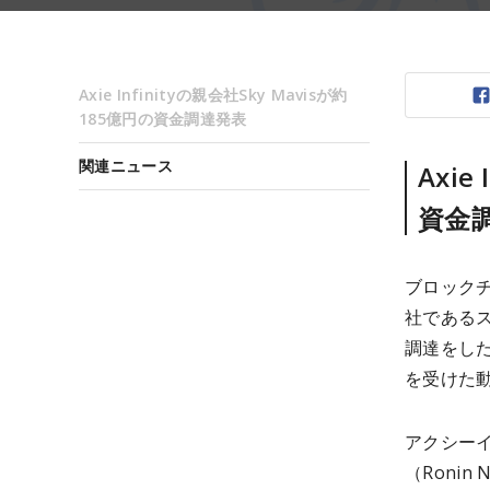
Axie Infinityの親会社Sky Mavisが約
185億円の資金調達発表
関連ニュース
Axie
資金
ブロックチ
社であるス
調達をし
を受けた
アクシー
（Roni