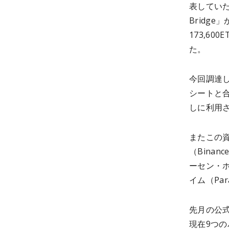
表していた
Bridg
173,6
た。
今回調達
シートと
しに利用
またこの
（Binan
ーセン・ホ
イム（Pa
先月の公式
現在9つ