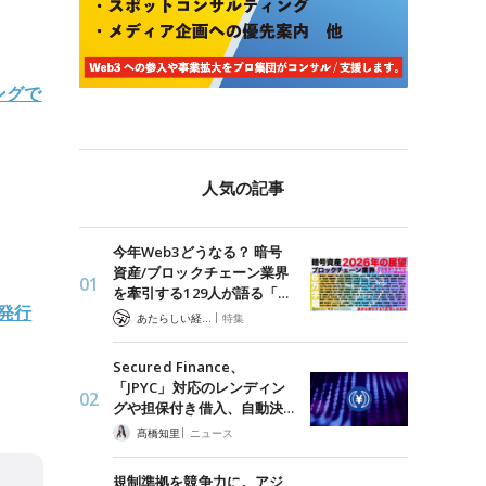
ングで
人気の記事
今年Web3どうなる？ 暗号
資産/ブロックチェーン業界
を牽引する129人が語る「…
発行
|
あたらしい経済 編集部
特集
Secured Finance、
「JPYC」対応のレンディン
グや担保付き借入、自動決…
|
髙橋知里
ニュース
規制準拠を競争力に。アジ