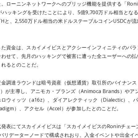
。ローニンネットワークへのブリッジ機能を提供する「Roni
e」がハッキングを受けたことにより、5億9,700万ドル相当とな
00ETHと、2,550万ドル相当の米ドルステーブルコインUSDCが
した資金は、スカイメイビスとアクシーインフィニティのバラ
合わせて、先月のハッキングで被害に遭った全ユーザーへの払
されるとのことだ。
資金調達ラウンドは暗号資産（仮想通貨）取引所のバイナンス
ce）が主導し、アニモカ・ブランズ（Animoca Brands）や
ロウィッツ（a16z）、ダイアレクティック（Dialectic）、
radigm）、アクセル（Accel）が参加したとのことだ。
発表にてスカイメイビスは「スカイメイビスのRoninチェー
のバリデーターノードで構成されおり、入金イベントや出金イ