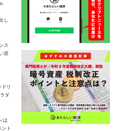
n
る
流出し
ンス
い戻
アンドリ
パラダ
ンは
ベント