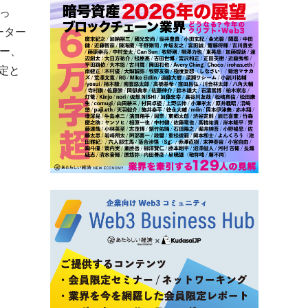
っ
ーター
ー、
定と