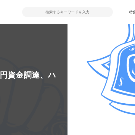
特
5億円資金調達、ハ