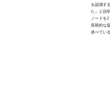
を認識す
た」と説
ノードを
長期的な
述べてい