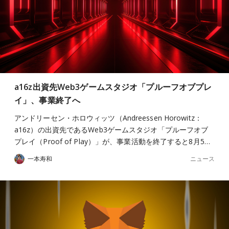
a16z出資先Web3ゲームスタジオ「プルーフオブプレ
イ」、事業終了へ
アンドリーセン・ホロウィッツ（Andreessen Horowitz：
a16z）の出資先であるWeb3ゲームスタジオ「プルーフオブ
プレイ（Proof of Play）」が、事業活動を終了すると8月5…
ニュース
一本寿和