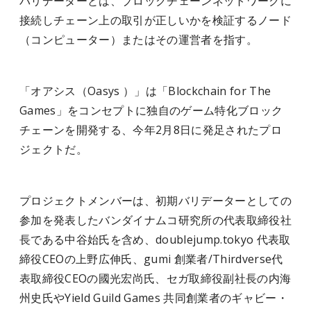
バリデーターとは、ブロックチェーンネットワークに
接続しチェーン上の取引が正しいかを検証するノード
（コンピューター）またはその運営者を指す。
「オアシス（Oasys ）」は「Blockchain for The
Games」をコンセプトに
独自のゲーム特化ブロック
チェーンを開発する、今年
2月8日に発足されたプロ
ジェクトだ。
プロジェクトメンバーは、初期バリデーターとしての
参加を発表したバンダイナムコ研究所の代表取締役社
長である中谷始氏を含め、doublejump.tokyo 代表取
締役CEOの上野広伸氏、gumi 創業者/Thirdverse代
表取締役CEOの國光宏尚氏、セガ取締役副社長の内海
州史氏やYield Guild Games 共同創業者のギャビー・