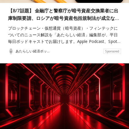
【8/7話題】 金融庁と警察庁が暗号資産交換業者に出
庫制限要請、ロシアが暗号資産包括規制法が成立な…
ブロックチェーン・仮想通貨（暗号資産）・フィンテックに
ついてのニュース解説を「あたらしい経済」編集部が、平日
毎日ポッドキャストでお届けします。Apple Podcast、Spot…
あたらしい経済ポッドキャスト
Sponsored