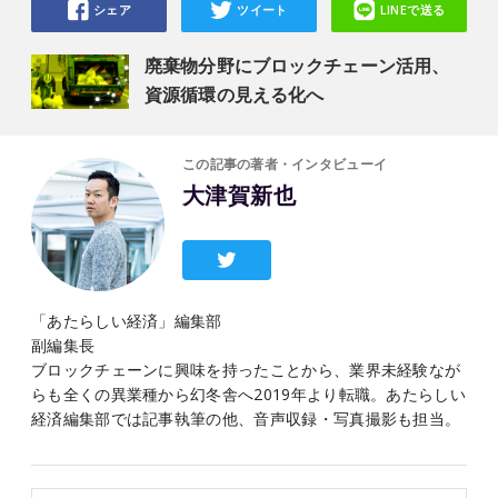
シェア
ツイート
LINEで送る
廃棄物分野にブロックチェーン活用、
資源循環の見える化へ
この記事の著者・インタビューイ
大津賀新也
「あたらしい経済」編集部
副編集長
ブロックチェーンに興味を持ったことから、業界未経験なが
らも全くの異業種から幻冬舎へ2019年より転職。あたらしい
経済編集部では記事執筆の他、音声収録・写真撮影も担当。