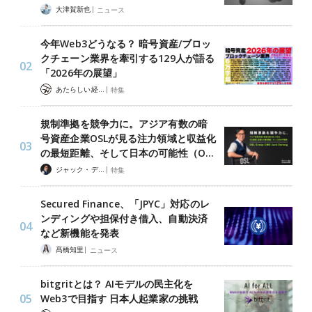
|
大津賀新也
ニュース
今年Web3どうなる？ 暗号資産/ブロッ
クチェーン業界を牽引する129人が語る
「2026年の展望」
|
あたらしい経済 編集部
特集
規制準拠を競争力に。アジア有数の暗
号資産企業OSLが見る注力領域と収益化
の最短距離、そして日本の可能性（O…
|
ジャック・デロン（Jack Derong）
特集
Secured Finance、「JPYC」対応のレ
ンディングや担保付き借入、自動決済
など新機能を発表
|
髙橋知里
ニュース
bitgritとは？ AIモデルの民主化を
Web3で目指す 日本人起業家の挑戦