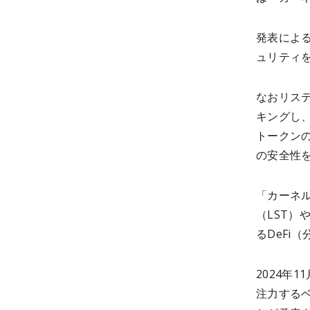
発表によ
ュリティ
なおリス
キングし
トークン
の安全性
「カーネ
（LST）
るDeFi
2024年
注力するベ