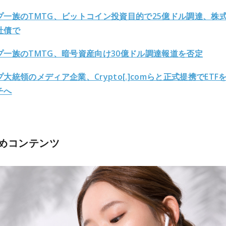
プ一族のTMTG、ビットコイン投資目的で25億ドル調達、株
社債で
プ一族のTMTG、暗号資産向け30億ドル調達報道を否定
大統領のメディア企業、Crypto[.]comらと正式提携でETF
チへ
めコンテンツ