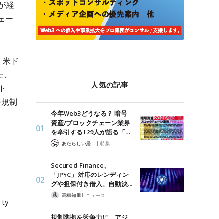
族が経
ェー
、米ド
た、
人気の記事
ト
の規制
今年Web3どうなる？ 暗号
資産/ブロックチェーン業界
を牽引する129人が語る「…
|
あたらしい経済 編集部
特集
Secured Finance、
「JPYC」対応のレンディン
グや担保付き借入、自動決…
|
髙橋知里
ニュース
rty
規制準拠を競争力に。アジ