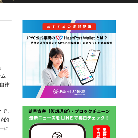
）」
ーム
型自律
とで、
済的
ーに