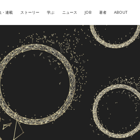
集・連載
ストーリー
学ぶ
ニュース
JOB
著者
ABOUT