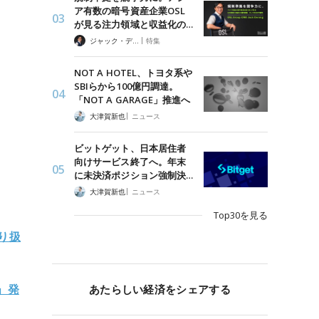
ア有数の暗号資産企業OSL
が見る注力領域と収益化の…
|
ジャック・デロン（Jack Derong）
特集
NOT A HOTEL、トヨタ系や
SBIらから100億円調達。
「NOT A GARAGE」推進へ
|
大津賀新也
ニュース
ビットゲット、日本居住者
向けサービス終了へ。年末
に未決済ポジション強制決…
|
大津賀新也
ニュース
Top30を見る
り扱
」発
あたらしい経済をシェアする