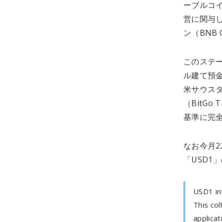
ーブルコイ
営に関与し
ン（BNB
このステ
ル建て預
米サウス
（BitG
基準に完
なお今月2
「USD1
USD1 in
This col
applicat