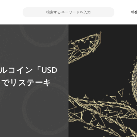
特
ルコイン「USD
l」でリステーキ