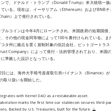
ンで、ドナルド・トランプ（Donald Trump）米大統領一
ている。現在は、イーサリアム（Ethereum）およびBNBチ
 Chain）上で発行されている。
ーブルコインは今年4月にローンチされ、米国政府の短期国債
金、その他の現金同等物によって100％裏付けられている。ま
ダコタ州に拠点を置く規制対象の信託会社、ビットゴートラス
o Trust Company）によって発行・法的管理されており、米国
全に準拠した設計となっている。
2日には、海外大手暗号資産取引所バイナンス（Binance）が
」の取り扱いを開始した。
tegrates with Kernel DAO as a restakeable asset.
laboration marks the first time our stablecoin secures third-pa
ions. Backed by U.S. Treasuries, built for the future.