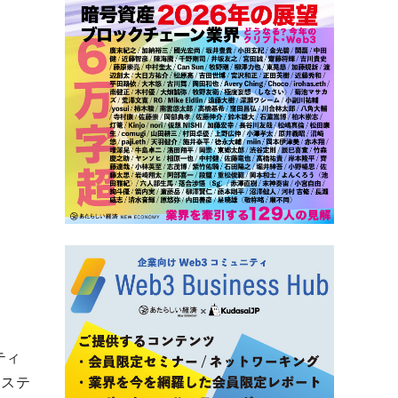
ティ
るステ