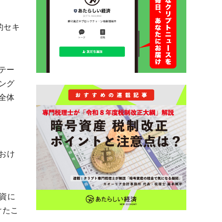
的セキ
テー
ング
全体
おけ
投資に
けたこ