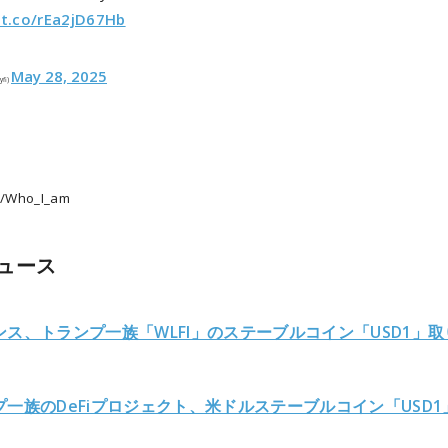
/t.co/rEa2jD67Hb
May 28, 2025
yfi)
/Who_I_am
ュース
ンス、トランプ一族「WLFI」のステーブルコイン「USD1」取
プ一族のDeFiプロジェクト、米ドルステーブルコイン「USD1