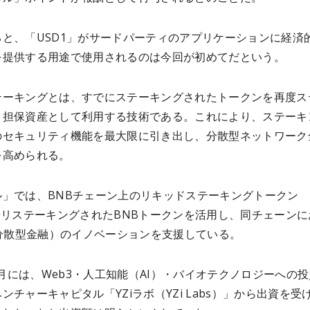
ると、「USD1」がサードパーティのアプリケーションに経済
を提供する用途で使用されるのは今回が初めてだという。
テーキングとは、すでにステーキングされたトークンを再度ス
、担保資産として利用する技術である。これにより、ステーキ
のセキュリティ機能を最大限に引き出し、分散型ネットワーク
を高められる。
ル」では、BNBチェーン上のリキッドステーキングトークン
やリステーキングされたBNBトークンを活用し、同チェーンに
（分散型金融）のイノベーションを支援している。
11月には、Web3・人工知能（AI）・バイオテクノロジーへの
ンチャーキャピタル「YZiラボ（YZi Labs）」から出資を受