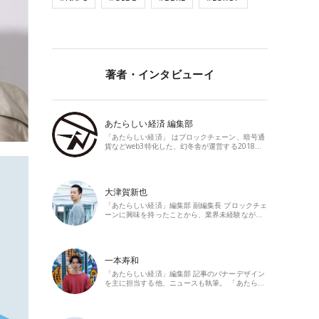
著者・インタビューイ
あたらしい経済 編集部
「あたらしい経済」 はブロックチェーン、暗号通
貨などweb3特化した、幻冬舎が運営する2018…
大津賀新也
「あたらしい経済」編集部 副編集長 ブロックチェ
ーンに興味を持ったことから、業界未経験なが…
一本寿和
「あたらしい経済」編集部 記事のバナーデザイン
を主に担当する他、ニュースも執筆。 「あたら…