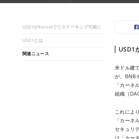
USD1がKernelでリステーキング可能に
USD1とは
USD
関連ニュース
米ドル建てス
が、BNB
「カーネル
組織（DA
これによ
「カーネ
セキュリ
は「カー