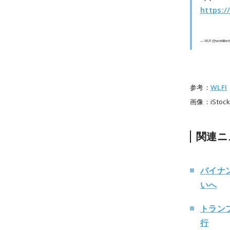
https:/
— WLFI (@worldlibert
参考：
WLFI
画像：iStock
関連ニ
バイナ
いへ
トラン
行