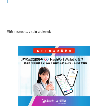
画像：iStocks/Vitalii-Gulenok