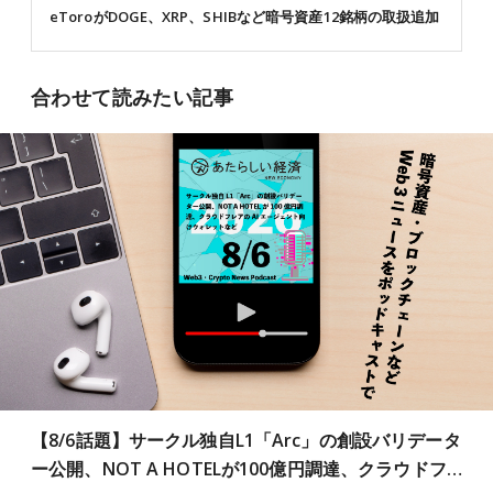
eToroがDOGE、XRP、SHIBなど暗号資産12銘柄の取扱追加
合わせて読みたい記事
【8/6話題】サークル独自L1「Arc」の創設バリデータ
ー公開、NOT A HOTELが100億円調達、クラウドフ…