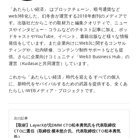
「あたらしい経済」 はブロックチェーン、暗号通貨など
web3特化した、幻冬舎が運営する2018年創刊のメディアで
す。出版社だからこその取材力と編集クオリティで、ニュー
スやインタビュー・コラムなどのテキスト記事に加え、ポッ
ドキャストやYouTube、イベント、書籍出版など様々な情報
発信をしています。また企業向けにWeb3に関するコンサル
ティングや、社内研修、コンテンツ制作サポートなども提
供。さらに企業向けコミュニティ「Web3 Business Hub」の
運営（Kudasaiと共同運営）しています。
これから「あたらしい経済」時代を迎える すべての個人
に、新時代をサバイバルするための武器を提供する、全くあ
たらしいWEBメディア・プロジェクトです。
次の記事
【取材】LayerXが元DMM CTO松本勇気氏を代表取締役
CTOに選任（取締役 榎本悠介氏、代表取締役CTO松本勇気
氏）