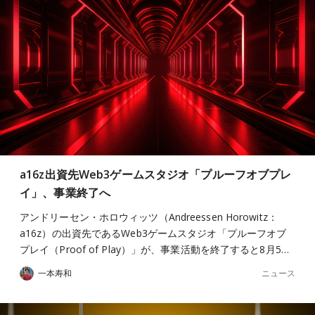
a16z出資先Web3ゲームスタジオ「プルーフオブプレ
イ」、事業終了へ
アンドリーセン・ホロウィッツ（Andreessen Horowitz：
a16z）の出資先であるWeb3ゲームスタジオ「プルーフオブ
プレイ（Proof of Play）」が、事業活動を終了すると8月5…
ニュース
一本寿和