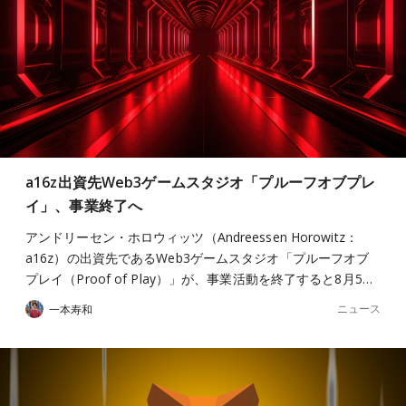
a16z出資先Web3ゲームスタジオ「プルーフオブプレ
イ」、事業終了へ
アンドリーセン・ホロウィッツ（Andreessen Horowitz：
a16z）の出資先であるWeb3ゲームスタジオ「プルーフオブ
プレイ（Proof of Play）」が、事業活動を終了すると8月5…
ニュース
一本寿和