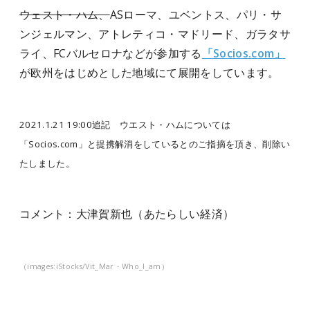
ウェスト・ハム、
ASローマ、ユベントス、パリ・サ
ンジェルマン、アトレティコ・マドリード、ガラタサ
ライ、FCバルセロナなどが参加する
「Socios.com」
が欧州をはじめとした地域にて展開をしています。
2021.1.21 19:00追記 ウエスト・ハムについては
「Socios.com」と提携解消をしているとのご指摘を頂き、削除い
たしました。
コメント：大津賀新也（あたらしい経済）
（images:iStocks/Vit_Mar・Who_I_am）