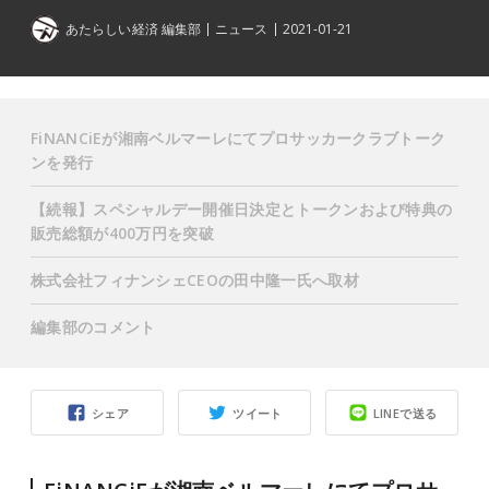
あたらしい経済 編集部
ニュース
2021-01-21
FiNANCiEが湘南ベルマーレにてプロサッカークラブトーク
ンを発行
【続報】スペシャルデー開催日決定と
トークンおよび特典の
販売総額が400万円を突破
株式会社フィナンシェCEOの田中隆一氏へ取材
編集部のコメント
シェア
ツイート
LINEで送る