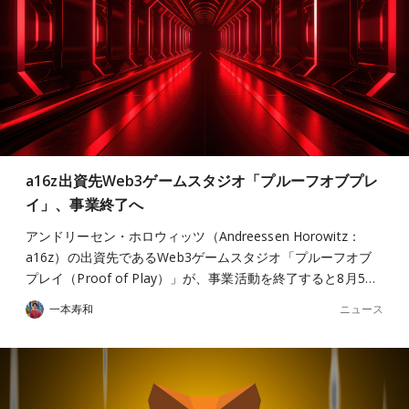
a16z出資先Web3ゲームスタジオ「プルーフオブプレ
イ」、事業終了へ
アンドリーセン・ホロウィッツ（Andreessen Horowitz：
a16z）の出資先であるWeb3ゲームスタジオ「プルーフオブ
プレイ（Proof of Play）」が、事業活動を終了すると8月5…
ニュース
一本寿和