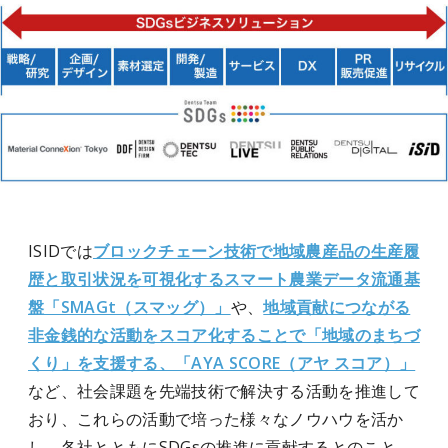
ISIDでは
ブロックチェーン技術で地域農産品の生産履
歴と取引状況を可視化するスマート農業データ流通基
盤「SMAGt（スマッグ）」
や、
地域貢献につながる
非金銭的な活動をスコア化することで「地域のまちづ
くり」を支援する、「AYA SCORE（アヤ スコア）」
など、社会課題を先端技術で解決する活動を推進して
おり、これらの活動で培った様々なノウハウを活か
し、各社とともにSDGsの推進に貢献するとのこと