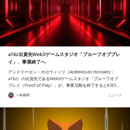
a16z出資先Web3ゲームスタジオ「プルーフオブプレ
イ」、事業終了へ
アンドリーセン・ホロウィッツ（Andreessen Horowitz：
a16z）の出資先であるWeb3ゲームスタジオ「プルーフオブ
プレイ（Proof of Play）」が、事業活動を終了すると8月5…
ニュース
一本寿和