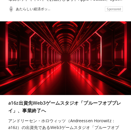
あたらしい経済ポッドキャスト
Sponsored
a16z出資先Web3ゲームスタジオ「プルーフオブプレ
イ」、事業終了へ
アンドリーセン・ホロウィッツ（Andreessen Horowitz：
a16z）の出資先であるWeb3ゲームスタジオ「プルーフオブ