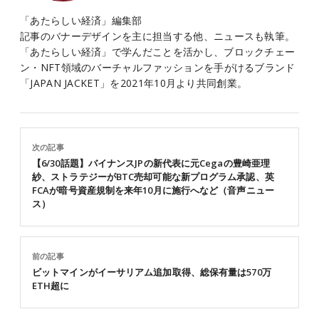
「あたらしい経済」編集部
記事のバナーデザインを主に担当する他、ニュースも執筆。
「あたらしい経済」で学んだことを活かし、ブロックチェー
ン・NFT領域のバーチャルファッションを手がけるブランド
「JAPAN JACKET」を2021年10月より共同創業。
次の記事
【6/30話題】バイナンスJPの新代表に元Cegaの豊崎亜理
紗、ストラテジーがBTC売却可能な新プログラム承認、英
FCAが暗号資産規制を来年10月に施行へなど（音声ニュー
ス）
前の記事
ビットマインがイーサリアム追加取得、総保有量は570万
ETH超に