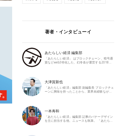
著者・インタビューイ
あたらしい経済 編集部
「あたらしい経済」 はブロックチェーン、暗号通
貨などweb3特化した、幻冬舎が運営する2018…
大津賀新也
「あたらしい経済」編集部 副編集長 ブロックチェ
ーンに興味を持ったことから、業界未経験なが…
一本寿和
「あたらしい経済」編集部 記事のバナーデザイン
を主に担当する他、ニュースも執筆。 「あたら…