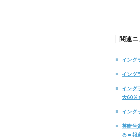
関連ニ
イング
イング
イング
大60
イング
英暗号
る＝報