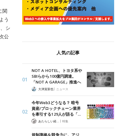
に関
よう
け、シ
次公
人気の記事
NOT A HOTEL、トヨタ系や
SBIらから100億円調達。
「NOT A GARAGE」推進へ
|
大津賀新也
ニュース
今年Web3どうなる？ 暗号
資産/ブロックチェーン業界
を牽引する129人が語る「…
|
あたらしい経済 編集部
特集
規制準拠を競争力に。アジ