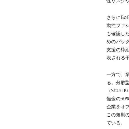
性リスク
さらにB
動性ファシリテ
も確認し
めのバッ
支援の枠組
表される
一方で、
る。分散型
（Stan
備金の3
企業をオ
この規則
ている。