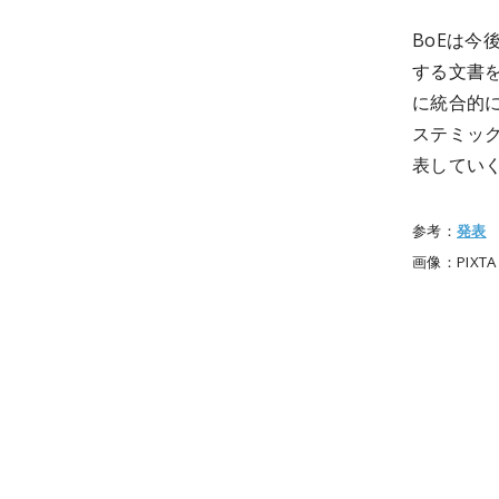
BoEは今
する文書
に統合的に
ステミッ
表してい
参考：
発表
画像：PIXTA