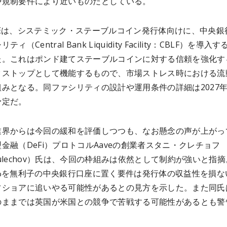
や規制要件により近いものだとしている。
oEは、システミック・ステーブルコイン発行体向けに、中央銀
ィ（Central Bank Liquidity Facility：CBLF）を導入
た。これはポンド建てステーブルコインに対する信頼を強化す
クストップとして機能するもので、市場ストレス時における流
みとなる。同ファシリティの設計や運用条件の詳細は2027
予定だ。
業界からは今回の緩和を評価しつつも、なお懸念の声が上がっ
金融（DeFi）プロトコルAaveの創業者スタニ・クレチョフ
i Kulechov）氏は、今回の枠組みは依然として制約が強いと指
0%を無利子の中央銀行口座に置く要件は発行体の収益性を損な
フショアに追いやる可能性があるとの見方を示した。また同氏
のままでは英国が米国との競争で苦戦する可能性があるとも警