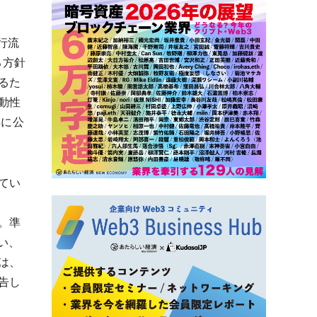
行流
する方針
るた
動性
年に公
てい
摘。準
い、
は、
告し