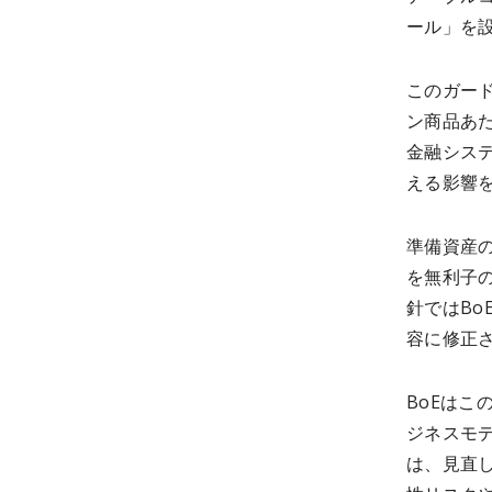
ール」を
このガー
ン商品あた
金融シス
える影響
準備資産の
を無利子の
針ではBo
容に修正
BoEは
ジネスモ
は、見直