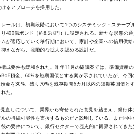
設けるアプローチを採用した。
ドレールは、初期段階において1つのシステミック・ステーブ
り400億ポンド（約8.5兆円）に設定される。新たな形態の
テムが適応していく移行期において、家計や企業への信用供給
を抑えながら、段階的な拡大を認める設計だ。
構成要件も緩和された。昨年11月の協議案では、準備資産の4
BoE預金、60%を短期国債とする案が示されていたが、今回
E預金を30%、残り70%を残存期間6カ月以内の短期英国債と
された。
この見直しについて、業界から寄せられた意見を踏まえ、発行体
デルの持続可能性を支援するものだと説明している。また同中
し後の要件について、銀行セクターで歴史的に観察されてきた