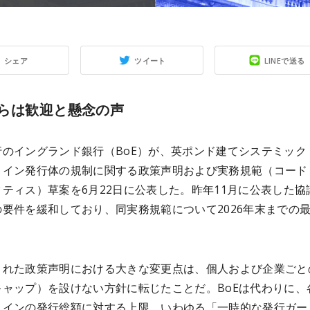
シェア
ツイート
LINEで送る
らは歓迎と懸念の声
行のイングランド銀行（BoE）が、英ポンド建てシステミック
コイン発行体の規制に関する政策声明および実務規範（コード
ティス）草案を6月22日に公表した。昨年11月に公表した協
要件を緩和しており、同実務規範について2026年末までの
。
された政策声明における大きな変更点は、個人および企業ごと
キャップ）を設けない方針に転じたことだ。BoEは代わりに、
コインの発行総額に対する上限、いわゆる「一時的な発行ガー