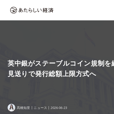
英中銀がステーブルコイン規制を
見送りで発行総額上限方式へ
髙橋知里
ニュース
2026-06-23