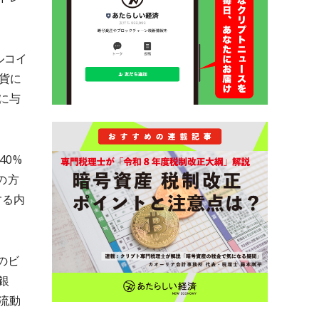
ルコイ
通貨に
に与
0%
の方
する内
のビ
銀
流動