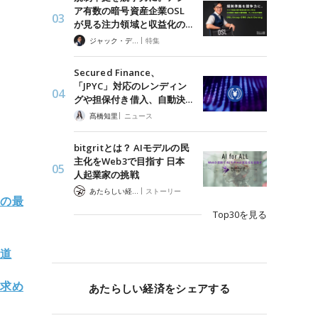
ア有数の暗号資産企業OSL
が見る注力領域と収益化の…
|
ジャック・デロン（Jack Derong）
特集
Secured Finance、
「JPYC」対応のレンディン
グや担保付き借入、自動決…
|
髙橋知里
ニュース
bitgritとは？ AIモデルの民
主化をWeb3で目指す 日本
人起業家の挑戦
|
あたらしい経済 編集部
ストーリー
産の最
Top30を見る
報道
回求め
あたらしい経済をシェアする