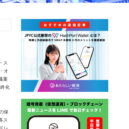
・ス
・オ
議案
最終化
の保
各ス
ドレ