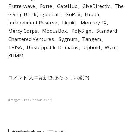
Flutterwave、Forte、GateHub、GiveDirectly、The
Giving Block、globaliD、GoPay、Huobi、
Independent Reserve、Liquid、Mercury FX、
Mercy Corps、ModusBox、PolySign、Standard
Chartered Ventures、Sygnum、Tangem、
TRISA、Unstoppable Domains、Uphold、Wyre、
XUMM
コメント:
大津賀新也
(あたらしい経済)
(images:iStock/antoniokhr)