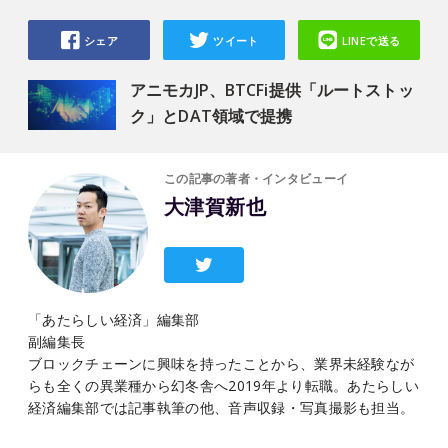
シェア
ツイート
LINEで送る
アニモカJP、BTCFi提供「ルートストッ
ク」とDAT領域で提携
この記事の著者・インタビューイ
大津賀新也
「あたらしい経済」編集部
副編集長
ブロックチェーンに興味を持ったことから、業界未経験なが
らも全くの異業種から幻冬舎へ2019年より転職。あたらしい
経済編集部では記事執筆の他、音声収録・写真撮影も担当。