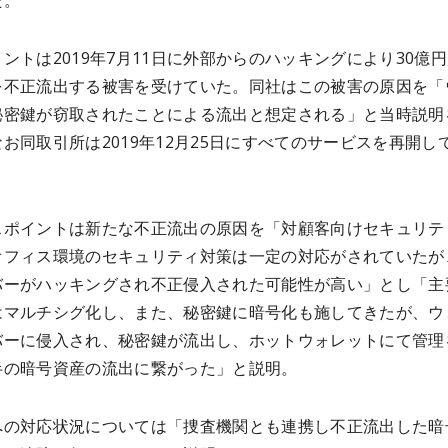
た。
ントは2019年7月11日に外部からのハッキングにより30億
を不正流出する被害を受けていた。同社はこの被害の原因を「
秘密鍵が窃取されたことによる流出と想定される」と当時説明
お同取引所は2019年12月25日にすべてのサービスを再開し
スポイントは新たな不正流出の原因を「対顧客向けセキュリテ
オフィス環境のセキュリティ対策は一定の対応がされていたが
バーがハッキングされ不正侵入された可能性が高い」とし「主
はマルチシグ化し、また、秘密鍵に暗号化も施してきたが、ウ
バーに侵入され、秘密鍵が流出し、ホットウォレットにて管理
半の暗号資産の流出に繋がった」と説明。
への対応状況については「捜査機関とも連携し不正流出した暗