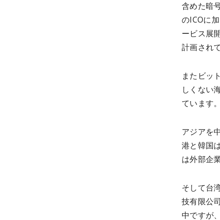
含めた暗
のICOに
ービス展
計画され
またビッ
しくない
ています
アジアを
港と韓国
は外部企
そして台
技有限公
中ですが