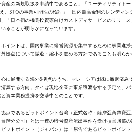
号資産の新規取扱を申請中であること」「ユーティリティトー
加え、STOの事業可能性の検討」「国内最高金利のレンディン
開」「日本初の機関投資家向けカストディサービスのリリース
ていることが明らかになっています。
トポイントは、国内事業に経営資源を集中するために事業進捗
海外拠点について撤退・縮小を進める方針であることも明らか
。
中心に展開する海外6拠点のうち、マレーシアは既に撤退済み
は清算する方向。タイは現地企業に事業譲渡をする予定で、パ
業と資本業務提携を交渉中とのことです。
湾拠点であるビットポイント台湾（正式名称：薩摩亞商幣寶亞
司台灣分公司）とは一連の暗号資産流出事件を受け損害賠償の
、ビットポイント（ジャパン）は「原告であるビットポイント