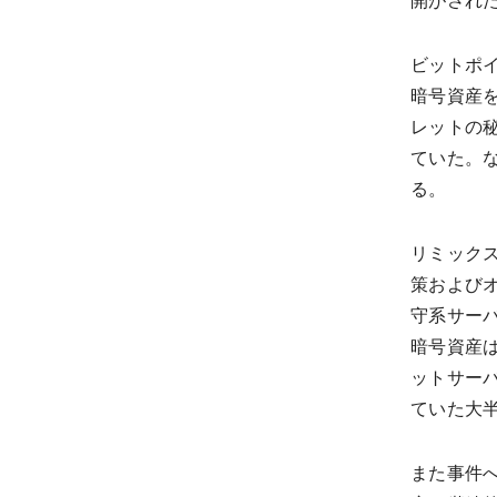
開がされ
ビットポイ
暗号資産
レットの
ていた。な
る。
リミック
策および
守系サー
暗号資産
ットサー
ていた大
また事件