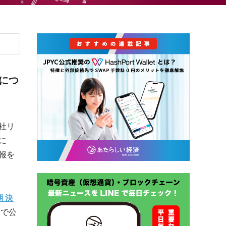
につ
社リ
に
報を
期 決
」で公