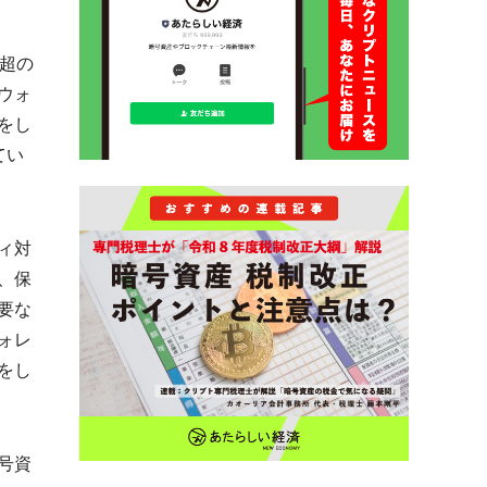
円超の
ウォ
をし
てい
ィ対
、保
要な
ォレ
をし
号資