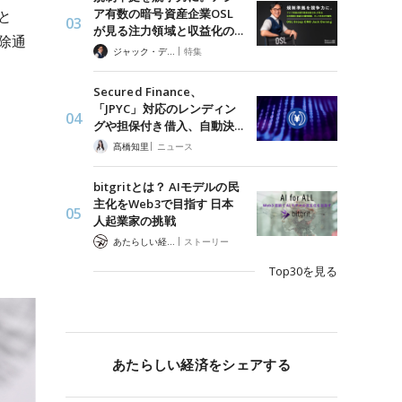
ア有数の暗号資産企業OSL
と
が見る注力領域と収益化の…
除通
|
ジャック・デロン（Jack Derong）
特集
Secured Finance、
「JPYC」対応のレンディン
グや担保付き借入、自動決…
|
髙橋知里
ニュース
bitgritとは？ AIモデルの民
主化をWeb3で目指す 日本
人起業家の挑戦
|
あたらしい経済 編集部
ストーリー
Top30を見る
あたらしい経済をシェアする