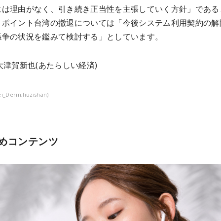
には理由がなく、引き続き正当性を主張していく方針」である
トポイント台湾の撤退については「今後システム利用契約の解
係争の状況を鑑みて検討する」としています。
大津賀新也
(あたらしい経済)
i_Derin,liuzishan)
めコンテンツ