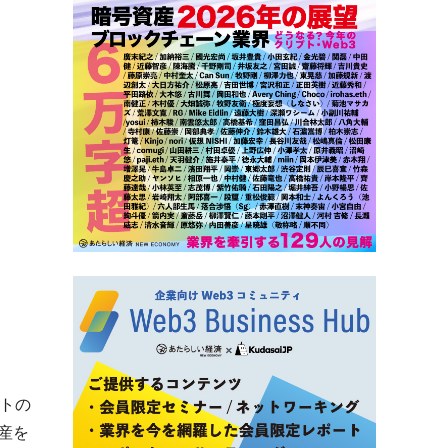
ントの
産を