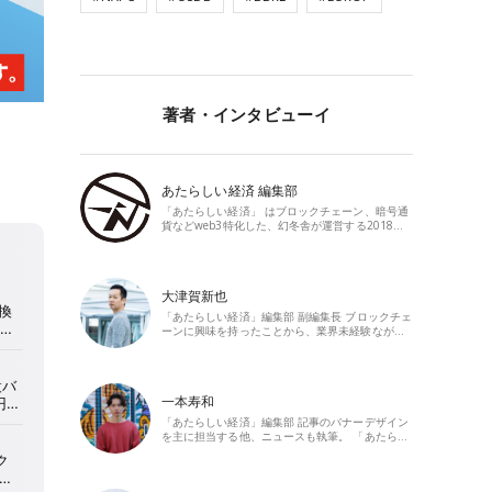
著者・インタビューイ
あたらしい経済 編集部
「あたらしい経済」 はブロックチェーン、暗号通
貨などweb3特化した、幻冬舎が運営する2018…
大津賀新也
「あたらしい経済」編集部 副編集長 ブロックチェ
ーンに興味を持ったことから、業界未経験なが…
一本寿和
「あたらしい経済」編集部 記事のバナーデザイン
を主に担当する他、ニュースも執筆。 「あたら…