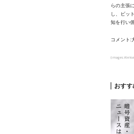
らの主張
し、ビッ
知を行い
コメント:
(images:Alekse
おすす