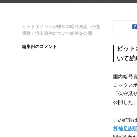
ビットポイントが昨年の暗号資産（仮想
通貨）流出事件について続報を公開
編集部のコメント
ビット
いて続
国内暗号
ミックス
「保守系
公開した
この続報は
算補足説