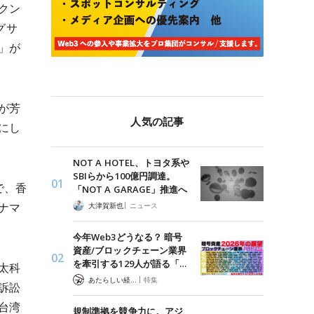
クン
グサ
」が
が芳
人気の記事
にし
NOT A HOTEL、トヨタ系や
SBIらから100億円調達。
で、香
「NOT A GARAGE」推進へ
|
ナマ
大津賀新也
ニュース
今年Web3どうなる？ 暗号
資産/ブロックチェーン業界
を牽引する129人が語る「…
太科
|
あたらしい経済 編集部
特集
訴訟
台湾
規制準拠を競争力に。アジ