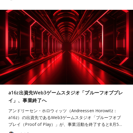
a16z出資先Web3ゲームスタジオ「プルーフオブプレ
イ」、事業終了へ
アンドリーセン・ホロウィッツ（Andreessen Horowitz：
a16z）の出資先であるWeb3ゲームスタジオ「プルーフオブ
プレイ（Proof of Play）」が、事業活動を終了すると8月5…