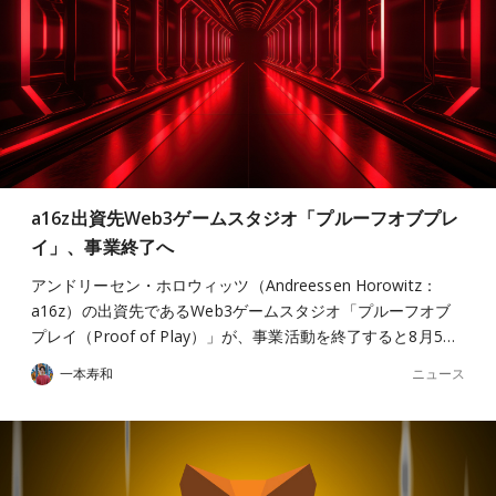
a16z出資先Web3ゲームスタジオ「プルーフオブプレ
イ」、事業終了へ
アンドリーセン・ホロウィッツ（Andreessen Horowitz：
a16z）の出資先であるWeb3ゲームスタジオ「プルーフオブ
プレイ（Proof of Play）」が、事業活動を終了すると8月5…
ニュース
一本寿和