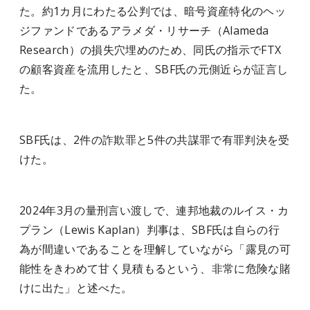
た。約1カ月にわたる公判では、暗号資産特化のヘッ
ジファンドであるアラメダ・リサーチ（Alameda
Research）の損失穴埋めのため、同氏の指示でFTX
の顧客資産を流用したと、SBF氏の元側近らが証言し
た。
SBF氏は、2件の詐欺罪と5件の共謀罪で有罪判決を受
けた。
2024年3月の量刑言い渡しで、連邦地裁のルイス・カ
プラン（Lewis Kaplan）判事は、SBF氏は自らの行
為が間違いであることを理解していながら「露見の可
能性をきわめて甘く見積もるという、非常に危険な賭
けに出た」と述べた。