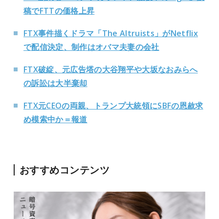
稿でFTTの価格上昇
FTX事件描くドラマ「The Altruists」がNetflix
で配信決定、制作はオバマ夫妻の会社
FTX破綻、元広告塔の大谷翔平や大坂なおみらへ
の訴訟は大半棄却
FTX元CEOの両親、トランプ大統領にSBFの恩赦求
め模索中か＝報道
おすすめコンテンツ