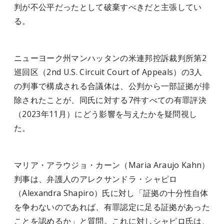
判が不公平だったとして破棄すべきだと主張してい
る。
ニューヨーク州マンハッタンの米連邦控訴裁判所第2
巡回区（2nd U.S. Circuit Court of Appeals）の3人
の判事で構成される合議体は、公判から一部証拠が排
除されたことが、同氏に対する7件すべての有罪評決
（2023年11月）にどう影響を与えたかを疑問視し
た。
マリア・アラウジョ・カーン（Maria Araujo Kahn）
判事は、弁護人のアレクサンドラ・シャピロ
（Alexandra Shapiro）氏に対し「証拠の十分性自体
を争わないのであれば、有罪認定に足る証拠があった
ことを認めるか」と質問。これに対しシャピロ氏は、