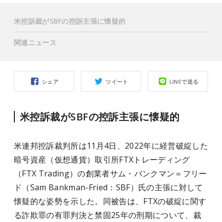
米控訴裁がSBFの控訴主張に懐疑的
関連ニュース
シェア
ツイート
LINEで送る
米控訴裁がSBFの控訴主張に懐疑的
米連邦控訴裁判所は11月4日、2022年に経営破綻した
暗号資産（仮想通貨）取引所FTXトレーディング
（FTX Trading）の創業者サム・バンクマン＝フリー
ド（Sam Bankman-Fried：SBF）氏の主張に対して
懐疑的な姿勢を示した。同被告は、FTXの破綻に関す
る詐欺罪の有罪判決と禁固25年の刑期について、裁