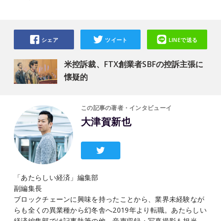
シェア
ツイート
LINEで送る
米控訴裁、FTX創業者SBFの控訴主張に
懐疑的
この記事の著者・インタビューイ
大津賀新也
「あたらしい経済」編集部
副編集長
ブロックチェーンに興味を持ったことから、業界未経験なが
らも全くの異業種から幻冬舎へ2019年より転職。あたらしい
経済編集部では記事執筆の他、音声収録・写真撮影も担当。