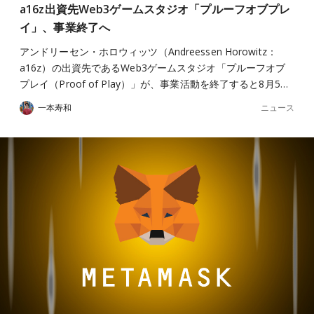
a16z出資先Web3ゲームスタジオ「プルーフオブプレ
イ」、事業終了へ
アンドリーセン・ホロウィッツ（Andreessen Horowitz：
a16z）の出資先であるWeb3ゲームスタジオ「プルーフオブ
プレイ（Proof of Play）」が、事業活動を終了すると8月5…
ニュース
一本寿和