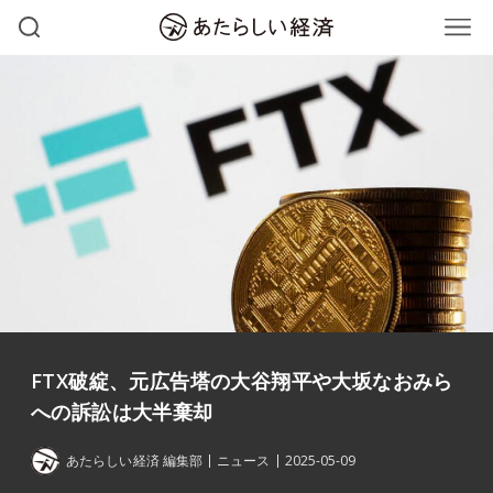
FTX破綻、元広告塔の大谷翔平や大坂なおみら
への訴訟は大半棄却
あたらしい経済 編集部
ニュース
2025-05-09