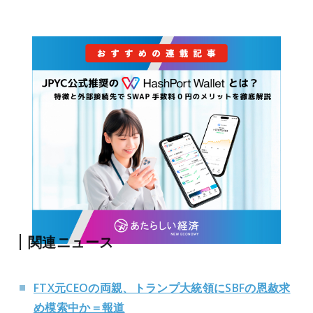
関連ニュース
FTX元CEOの両親、トランプ大統領にSBFの恩赦求
め模索中か＝報道