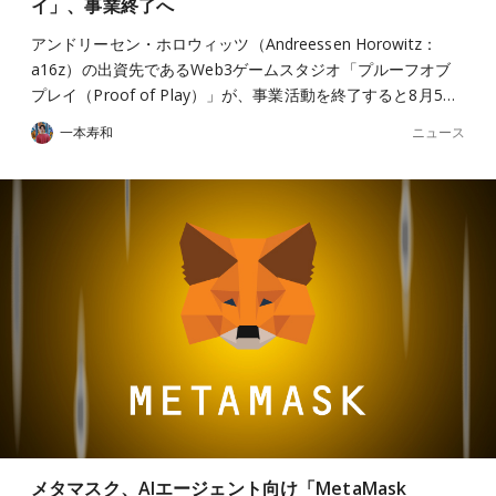
イ」、事業終了へ
アンドリーセン・ホロウィッツ（Andreessen Horowitz：
a16z）の出資先であるWeb3ゲームスタジオ「プルーフオブ
プレイ（Proof of Play）」が、事業活動を終了すると8月5…
ニュース
一本寿和
メタマスク、AIエージェント向け「MetaMask