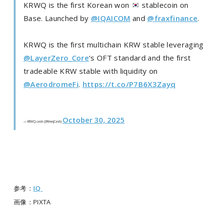
KRWQ is the first Korean won
stablecoin on
Base. Launched by
@IQAICOM
and
@fraxfinance
.
KRWQ is the first multichain KRW stable leveraging
@LayerZero_Core
‘s OFT standard and the first
tradeable KRW stable with liquidity on
@AerodromeFi
.
https://t.co/P7B6X3Zayq
October 30, 2025
— KRWQ.cash (@KrwqCash)
参考：
IQ
画像：PIXTA