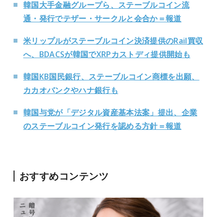
韓国大手金融グループら、ステーブルコイン流
通・発行でテザー・サークルと会合か＝報道
米リップルがステーブルコイン決済提供のRail買収
へ、BDACSが韓国でXRPカストディ提供開始も
韓国KB国民銀行、ステーブルコイン商標を出願、
カカオバンクやハナ銀行も
韓国与党が「デジタル資産基本法案」提出、企業
のステーブルコイン発行を認める方針＝報道
おすすめコンテンツ