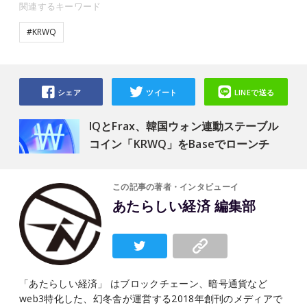
関連するキーワード
#KRWQ
シェア
ツイート
LINEで送る
IQとFrax、韓国ウォン連動ステーブル
コイン「KRWQ」をBaseでローンチ
この記事の著者・インタビューイ
あたらしい経済 編集部
「あたらしい経済」 はブロックチェーン、暗号通貨など
web3特化した、幻冬舎が運営する2018年創刊のメディアで