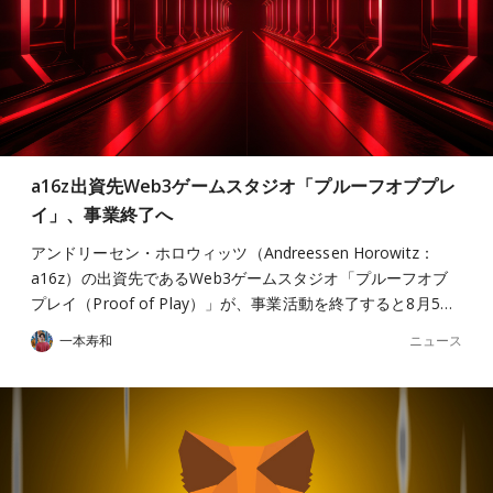
a16z出資先Web3ゲームスタジオ「プルーフオブプレ
イ」、事業終了へ
アンドリーセン・ホロウィッツ（Andreessen Horowitz：
a16z）の出資先であるWeb3ゲームスタジオ「プルーフオブ
プレイ（Proof of Play）」が、事業活動を終了すると8月5…
ニュース
一本寿和