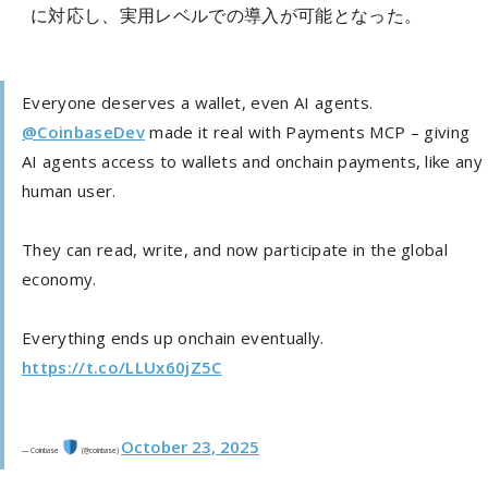
に対応し、実用レベルでの導入が可能となった。
Everyone deserves a wallet, even AI agents.
@CoinbaseDev
made it real with Payments MCP – giving
AI agents access to wallets and onchain payments, like any
human user.
They can read, write, and now participate in the global
economy.
Everything ends up onchain eventually.
https://t.co/LLUx60jZ5C
October 23, 2025
— Coinbase
(@coinbase)