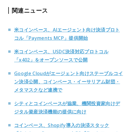
関連ニュース
米コインベース、AIエージェント向け決済プロト
コル「Payments MCP」提供開始
米コインベース、USDC決済対応プロトコル
「x402」をオープンソースで公開
Google Cloudがエージェント向けステーブルコイ
ン決済公開、コインベース・イーサリアム財団・
メタマスクなど連携で
シティとコインベースが協業、機関投資家向けデ
ジタル資産決済機能の提供に向け
コインベース、Shopify導入の決済スタック