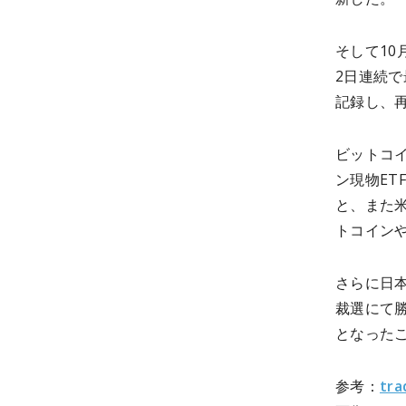
そして10
2日連続で
記録し、
ビットコ
ン現物ET
と、また
トコイン
さらに日
裁選にて
となった
参考：
tra