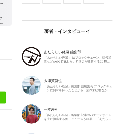
著者・インタビューイ
あたらしい経済 編集部
「あたらしい経済」 はブロックチェーン、暗号通
貨などweb3特化した、幻冬舎が運営する2018…
大津賀新也
「あたらしい経済」編集部 副編集長 ブロックチェ
ーンに興味を持ったことから、業界未経験なが…
一本寿和
「あたらしい経済」編集部 記事のバナーデザイン
を主に担当する他、ニュースも執筆。 「あたら…