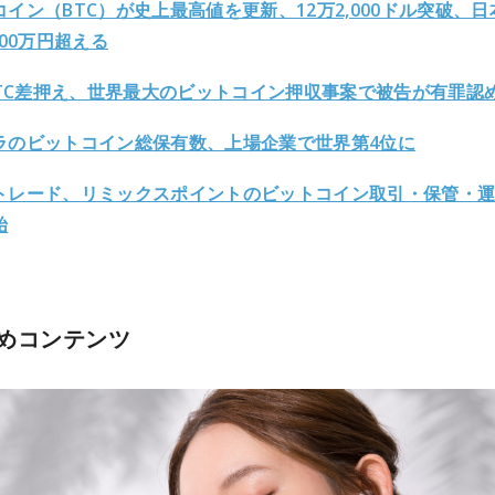
イン（BTC）が史上最高値を更新、12万2,000ドル突破、日
800万円超える
万BTC差押え、世界最大のビットコイン押収事案で被告が有罪認
ラのビットコイン総保有数、上場企業で世界第4位に
 VCトレード、リミックスポイントのビットコイン取引・保管・
始
めコンテンツ