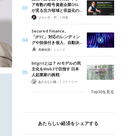
ア有数の暗号資産企業OSL
が見る注力領域と収益化の…
|
ジャック・デロン（Jack Derong）
特集
Secured Finance、
「JPYC」対応のレンディン
グや担保付き借入、自動決…
|
髙橋知里
ニュース
bitgritとは？ AIモデルの民
主化をWeb3で目指す 日本
人起業家の挑戦
|
あたらしい経済 編集部
ストーリー
Top30を見る
あたらしい経済をシェアする