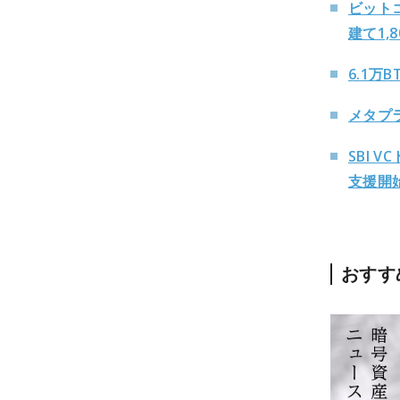
ビットコ
建て1,
6.1
メタプ
SBI
支援開
おすす