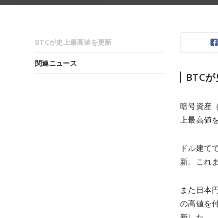
BTCが史上最高値を更新
関連ニュース
BTC
暗号資産
上最高値
ドル建てで
新。これま
また日本円
の高値を付
新した。