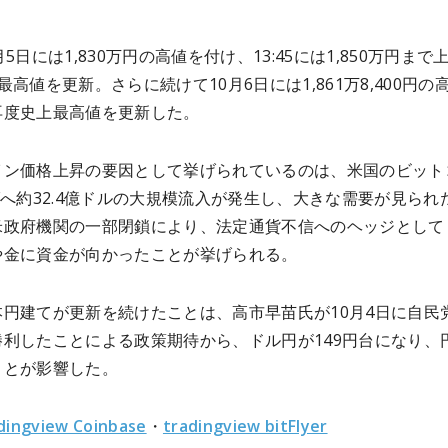
月5日には1,830万円の高値を付け、13:45には1,850万円まで
最高値を更新。さらに続けて10月6日には1,861万8,400円の
再度史上最高値を更新した。
イン価格上昇の要因として挙げられているのは、米国のビット
Fへ約32.4億ドルの大規模流入が発生し、大きな需要が見られ
米政府機関の一部閉鎖により、法定通貨不信へのヘッジとして
や金に資金が向かったことが挙げられる。
本円建てが更新を続けたことは、高市早苗氏が10月4日に自民
勝利したことによる政策期待から、ドル円が149円台になり、
ことが影響した。
dingview Coinbase
・
tradingview bitFlyer