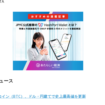
TA
ュース
コイン（BTC）、ドル・円建てで史上最高値を更新