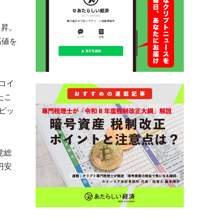
上昇。
高値を
コイ
たこ
ビッ
党総
円安