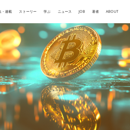
集・連載
ストーリー
学ぶ
ニュース
JOB
著者
ABOUT