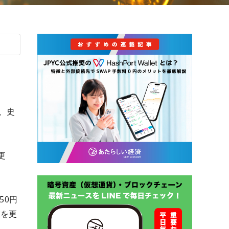
、史
更
50円
値を更