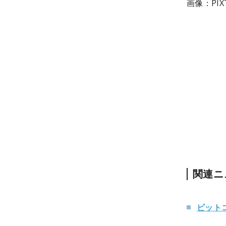
画像：PIX
関連ニ
ビット