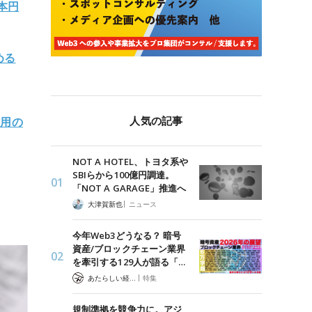
本円
める
人気の記事
運用の
NOT A HOTEL、トヨタ系や
SBIらから100億円調達。
「NOT A GARAGE」推進へ
|
大津賀新也
ニュース
今年Web3どうなる？ 暗号
資産/ブロックチェーン業界
を牽引する129人が語る「…
|
あたらしい経済 編集部
特集
規制準拠を競争力に。アジ