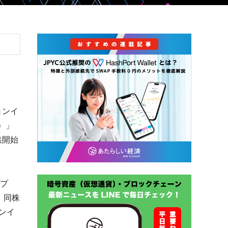
ョンイ
C）」
提供開始
ープ
つ、同株
ンイ