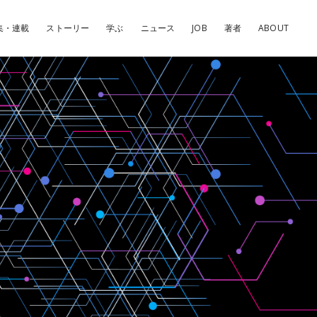
集・連載
ストーリー
学ぶ
ニュース
JOB
著者
ABOUT