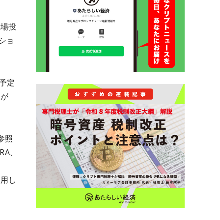
上場投
ショ
表予定
Hが
参照
RA、
運用し