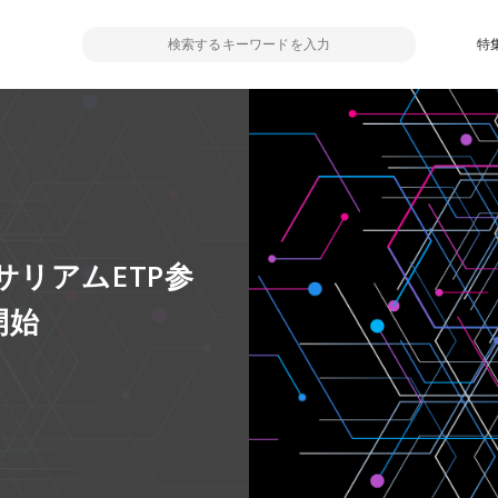
特
リアムETP参
開始