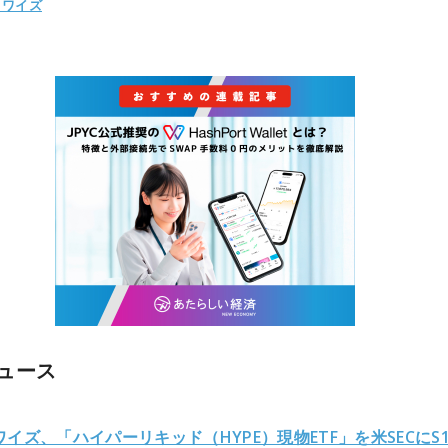
トワイズ
ュース
イズ、「ハイパーリキッド（HYPE）現物ETF」を米SECにS