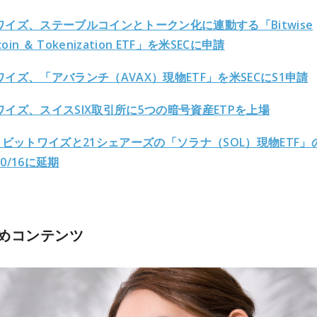
ワイズ、ステーブルコインとトークン化に連動する「Bitwise
ecoin ＆ Tokenization ETF」を米SECに申請
イズ、「アバランチ（AVAX）現物ETF」を米SECにS1申請
ワイズ、スイスSIX取引所に5つの暗号資産ETPを上場
、ビットワイズと21シェアーズの「ソラナ（SOL）現物ETF」
0/16に延期
めコンテンツ