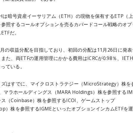
THは暗号資産イーサリアム（ETH）の現物を保有するETP（
を参照するコールオプションを売るカバードコール戦略のオプ
ETFだ。
毎月の収益分配を目指しており、初回の分配は11月26日に発
また、両ETFの運用管理にかかる費用はICRCが0.98％、IET
となっている。
ズはすでに、マイクロストラテジー（MicroStrategy）株を
T、マラホールディングス（MARA Holdings）株を参照するIM
ス（Coinbase）株を参照するICOI、ゲームストップ
Stop）株を参照するIGMEといったオプションインカムETFを