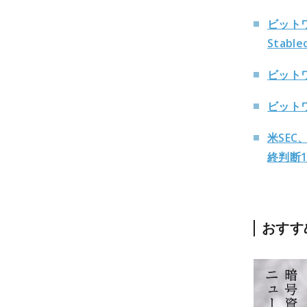
ビット
Stabl
ビットワ
ビット
米SEC
終判断1
おすす