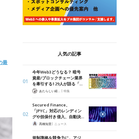
人気の記事
の最
今年Web3どうなる？ 暗号
資産/ブロックチェーン業界
を牽引する129人が語る「…
|
あたらしい経済 編集部
特集
Secured Finance、
「JPYC」対応のレンディン
グや担保付き借入、自動決…
|
髙橋知里
ニュース
規制準拠を競争力に。アジ