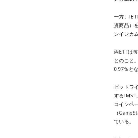
一方、IE
資商品）
ンインカム
両ETFは
とのこと。
0.97％
ビットワイ
するIMS
コインベー
（Game
ている。