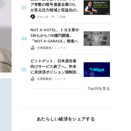
ア有数の暗号資産企業OSL
が見る注力領域と収益化の…
|
ジャック・デロン（Jack Derong）
特集
NOT A HOTEL、トヨタ系や
SBIらから100億円調達。
「NOT A GARAGE」推進へ
|
大津賀新也
ニュース
ビットゲット、日本居住者
向けサービス終了へ。年末
に未決済ポジション強制決…
|
大津賀新也
ニュース
Top30を見る
あたらしい経済をシェアする