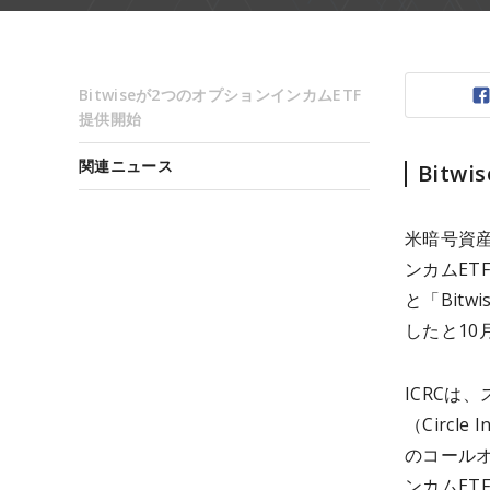
Bitwiseが2つのオプションインカムETF
提供開始
関連ニュース
Bit
米暗号資産
ンカムETFと
と「Bitwi
したと10
ICRCは
（Circl
のコール
ンカムET