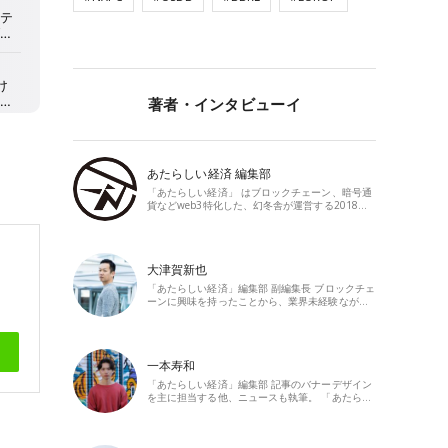
著者・インタビューイ
あたらしい経済 編集部
「あたらしい経済」 はブロックチェーン、暗号通
貨などweb3特化した、幻冬舎が運営する2018…
大津賀新也
「あたらしい経済」編集部 副編集長 ブロックチェ
ーンに興味を持ったことから、業界未経験なが…
一本寿和
「あたらしい経済」編集部 記事のバナーデザイン
を主に担当する他、ニュースも執筆。 「あたら…