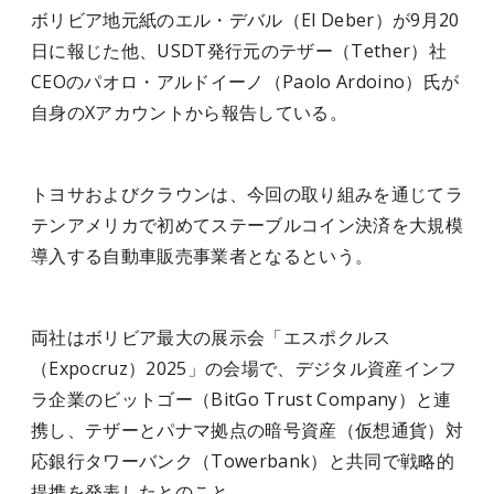
ボリビア地元紙のエル・デバル（El Deber）が9月20
日に報じた他、USDT発行元のテザー（Tether）社
CEOのパオロ・アルドイーノ（Paolo Ardoino）氏が
自身のXアカウントから報告している。
トヨサおよびクラウンは、今回の取り組みを通じてラ
テンアメリカで初めてステーブルコイン決済を大規模
導入する自動車販売事業者となるという。
両社はボリビア最大の展示会「エスポクルス
（Expocruz）2025」の会場で、デジタル資産インフ
ラ企業のビットゴー（BitGo Trust Company）と連
携し、テザーとパナマ拠点の暗号資産（仮想通貨）対
応銀行タワーバンク（Towerbank）と共同で戦略的
提携を発表したとのこと。