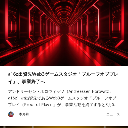
a16z出資先Web3ゲームスタジオ「プルーフオブプレ
イ」、事業終了へ
アンドリーセン・ホロウィッツ（Andreessen Horowitz：
a16z）の出資先であるWeb3ゲームスタジオ「プルーフオブ
プレイ（Proof of Play）」が、事業活動を終了すると8月5…
ニュース
一本寿和