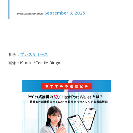
September 6, 2025
— johncho.& (k/acc) (@Iam_JohnCho)
参考：
プレスリリース
画像：iStocks/Cemile-Bingol