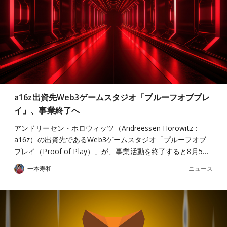
a16z出資先Web3ゲームスタジオ「プルーフオブプレ
イ」、事業終了へ
アンドリーセン・ホロウィッツ（Andreessen Horowitz：
a16z）の出資先であるWeb3ゲームスタジオ「プルーフオブ
プレイ（Proof of Play）」が、事業活動を終了すると8月5…
ニュース
一本寿和