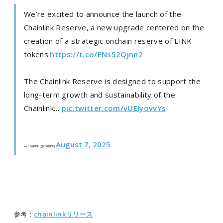
We’re excited to announce the launch of the
Chainlink Reserve, a new upgrade centered on the
creation of a strategic onchain reserve of LINK
tokens.
https://t.co/ENs52Qjnn2
The Chainlink Reserve is designed to support the
long-term growth and sustainability of the
Chainlink…
pic.twitter.com/vUElyovvYs
August 7, 2025
— Chainlink (@chainlink)
参考：
chainlinkリリース