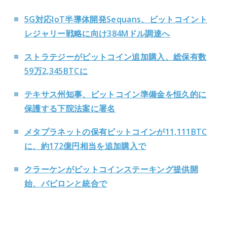
5G対応IoT半導体開発Sequans、ビットコイント
レジャリー戦略に向け384Mドル調達へ
ストラテジーがビットコイン追加購入、総保有数
59万2,345BTCに
テキサス州知事、ビットコイン準備金を恒久的に
保護する下院法案に署名
メタプラネットの保有ビットコインが11,111BTC
に、約172億円相当を追加購入で
クラーケンがビットコインステーキング提供開
始、バビロンと統合で