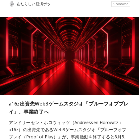
あたらしい経済ポッドキャスト
Sponsored
a16z出資先Web3ゲームスタジオ「プルーフオブプレ
イ」、事業終了へ
アンドリーセン・ホロウィッツ（Andreessen Horowitz：
a16z）の出資先であるWeb3ゲームスタジオ「プルーフオブ
プレイ（Proof of Play）」が、事業活動を終了すると8月5…