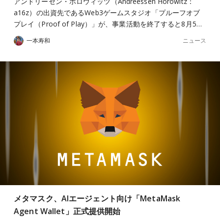
アンドリーセン・ホロウィッツ（Andreessen Horowitz：
a16z）の出資先であるWeb3ゲームスタジオ「プルーフオブ
プレイ（Proof of Play）」が、事業活動を終了すると8月5…
ニュース
一本寿和
メタマスク、AIエージェント向け「MetaMask
Agent Wallet」正式提供開始