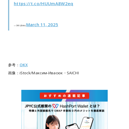
https://t.co/HUUmA8W2eq
March 11, 2025
— OKX (@okx)
参考：
OKX
画像：iStock/Максим-Ивасюк・SAICHI