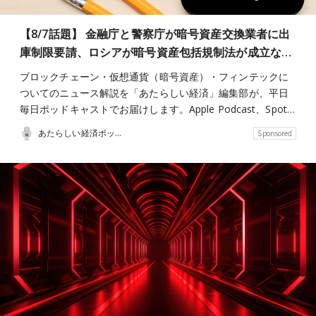
【8/7話題】 金融庁と警察庁が暗号資産交換業者に出
庫制限要請、ロシアが暗号資産包括規制法が成立な…
ブロックチェーン・仮想通貨（暗号資産）・フィンテックに
ついてのニュース解説を「あたらしい経済」編集部が、平日
毎日ポッドキャストでお届けします。Apple Podcast、Spot…
あたらしい経済ポッドキャスト
Sponsored