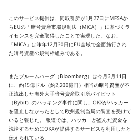
このサービス提供は、同取引所が1月27日にMFSAか
らEUの「暗号資産市場規制法（MiCA）」に基づくラ
イセンスを完全取得したことで実現した。なお、
「MiCA」は昨年12月30日にEU全域で全面施行され
た暗号資産の規制枠組みである。
またブルームバーグ（Bloomberg）は今月3月11日
に、約15億ドル（約2,200億円）相当の暗号資産が不
正流出した海外大手暗号資産取引所バイビット
（Bybit）のハッキング事件に関し、OKXがハッカー
を阻止しなかったとして欧州規制当局の調査を受けて
いると報じた。 報道では、ハッカーが盗んだ資金を
洗浄するためにOKXが提供するサービスを利用したと
伝えられている。