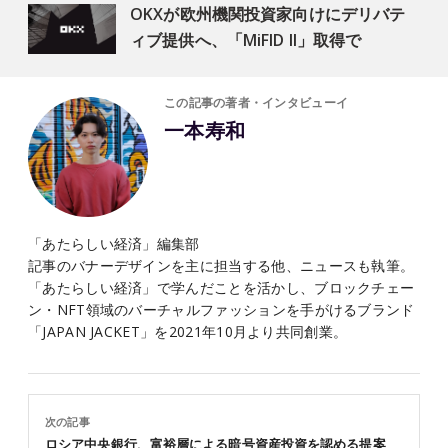
OKXが欧州機関投資家向けにデリバテ
ィブ提供へ、「MiFID II」取得で
この記事の著者・インタビューイ
一本寿和
「あたらしい経済」編集部
記事のバナーデザインを主に担当する他、ニュースも執筆。
「あたらしい経済」で学んだことを活かし、ブロックチェー
ン・NFT領域のバーチャルファッションを手がけるブランド
「JAPAN JACKET」を2021年10月より共同創業。
次の記事
ロシア中央銀行、富裕層による暗号資産投資を認める提案